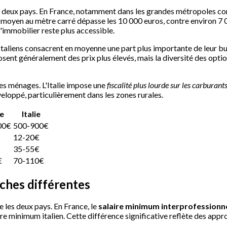
ces deux pays. En France, notamment dans les grandes métropoles 
x moyen au mètre carré dépasse les 10 000 euros, contre environ 7 0
'immobilier reste plus accessible.
taliens consacrent en moyenne une part plus importante de leur bud
osent généralement des prix plus élevés, mais la diversité des opti
es ménages. L'Italie impose une
fiscalité plus lourde sur les carburant
eloppé, particulièrement dans les zones rurales.
e
Italie
00€
500-900€
12-20€
35-55€
€
70-110€
oches différentes
e les deux pays. En France, le
salaire minimum interprofessionne
ire minimum italien. Cette différence significative reflète des app