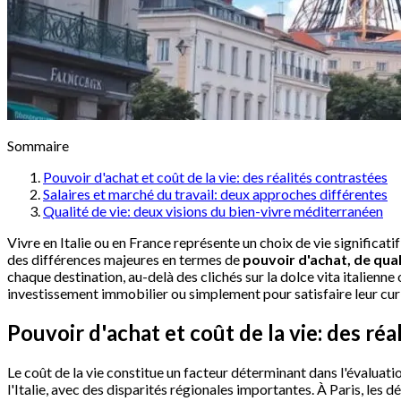
Sommaire
Pouvoir d'achat et coût de la vie: des réalités contrastées
Salaires et marché du travail: deux approches différentes
Qualité de vie: deux visions du bien-vivre méditerranéen
Vivre en Italie ou en France représente un choix de vie significa
des différences majeures en termes de
pouvoir d'achat, de qual
chaque destination, au-delà des clichés sur la dolce vita italienne
investissement immobilier ou simplement pour satisfaire leur curio
Pouvoir d'achat et coût de la vie: des réa
Le coût de la vie constitue un facteur déterminant dans l'évaluatio
l'Italie, avec des disparités régionales importantes. À Paris, les