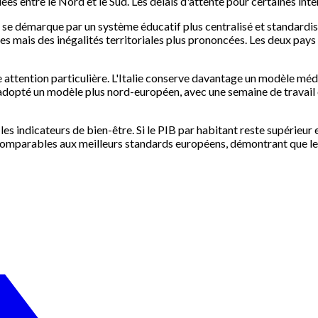
s entre le Nord et le Sud. Les délais d'attente pour certaines inte
nce se démarque par un système éducatif plus centralisé et standardi
es mais des inégalités territoriales plus prononcées. Les deux pay
ne attention particulière. L'Italie conserve davantage un modèle méd
 adopté un modèle plus nord-européen, avec une semaine de travail 
les indicateurs de bien-être. Si le PIB par habitant reste supérieur
 comparables aux meilleurs standards européens, démontrant que le