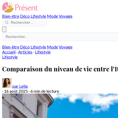
Bien-être
Déco
Lifestyle
Mode
Voyage
Bien-être
Déco
Lifestyle
Mode
Voyage
Accueil
·
Articles
·
Lifestyle
Lifestyle
Comparaison du niveau de vie entre l'Ital
par Leïla
·
16 août 2025
·
6 min de lecture