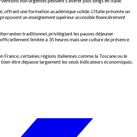
rventions non urgentes peuvent s'avérer plus longs en Italie.
sé, offrant une formation académique solide. L'Italie présente un
s proposent un
enseignement supérieur accessible financièrement
iterranéen traditionnel, privilégiant les pauses déjeuner
officiellement limitée à 35 heures mais une culture de présence
 en France, certaines régions italiennes comme la Toscane ou le
 bien-être dépasse largement les seuls indicateurs économiques.