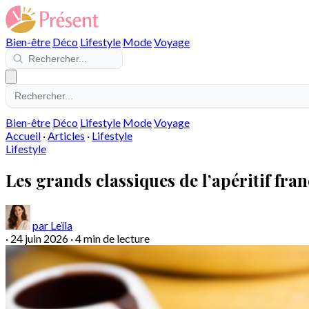
Bien-être
Déco
Lifestyle
Mode
Voyage
Bien-être
Déco
Lifestyle
Mode
Voyage
Accueil
·
Articles
·
Lifestyle
Lifestyle
Les grands classiques de l’apéritif fra
par Leïla
·
24 juin 2026
·
4 min de lecture