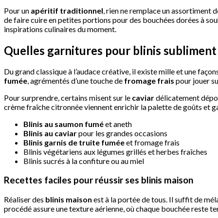
Pour un
apéritif traditionnel
, rien ne remplace un assortiment 
de faire cuire en petites portions pour des bouchées dorées à souha
inspirations culinaires du moment.
Quelles garnitures pour blinis subliment l
Du grand classique à l’audace créative, il existe mille et une faço
fumée
, agrémentés d’une touche de
fromage frais
pour jouer su
Pour surprendre, certains misent sur le
caviar
délicatement déposé
crème fraîche citronnée viennent enrichir la palette de goûts et 
Blinis au saumon fumé
et aneth
Blinis au caviar
pour les grandes occasions
Blinis garnis de truite fumée
et fromage frais
Blinis végétariens aux légumes grillés et herbes fraîches
Blinis sucrés à la confiture ou au miel
Recettes faciles pour réussir ses blinis maison
Réaliser des
blinis maison
est à la portée de tous. Il suffit de mé
procédé assure une texture aérienne, où chaque bouchée reste tend