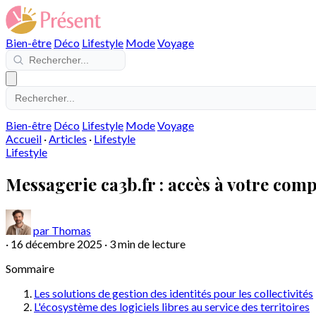
Bien-être
Déco
Lifestyle
Mode
Voyage
Bien-être
Déco
Lifestyle
Mode
Voyage
Accueil
·
Articles
·
Lifestyle
Lifestyle
Messagerie ca3b.fr : accès à votre comp
par Thomas
·
16 décembre 2025
·
3 min de lecture
Sommaire
Les solutions de gestion des identités pour les collectivités
L'écosystème des logiciels libres au service des territoires