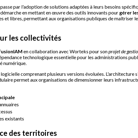
passe par l'adoption de solutions adaptées à leurs besoins spécifi
e démarche en mettant en œuvre des outils innovants pour
gérer le
nes et libres, permettant aux organisations publiques de maîtriser 
r les collectivités
 FusionIAM
en collaboration avec Worteks pour son
projet de gestio
épendance technologique essentielle pour les administrations publiq
té numérique.
ogicielle comprenant plusieurs versions évoluées. L'architecture s
ulaire permet aux organisations de dimensionner leurs infrastructu
ncipale
annuaires
cessus
es existants
ce des territoires