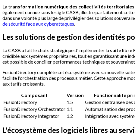
La
transformation numérique des collectivités territoriales
également connue sous le sigle CA3B, illustre parfaitement cett
dans une volonté plus large de privilégier des solutions souverai
de sécurité face aux cyberattaques
.
Les solutions de gestion des identités pou
La CA3B a fait le choix stratégique d'implémenter la
suite libre
crédible aux systèmes propriétaires, tout en garantissant une ind
est possible de concilier performances techniques et souveraine
FusionDirectory complète cet écosystème avec sa nouvelle suite l
facilite l'orchestration des processus métier. Cette approche mod
aux tarifs croissants.
Composant
Version
Fonctionnalité pri
FusionDirectory
1.5
Gestion centralisée des 
FusionDirectory Orchestrator
1.1
Automatisation des pro
FusionDirectory Integrator
1.2
Intégration avec systèm
L'écosystème des logiciels libres au servi