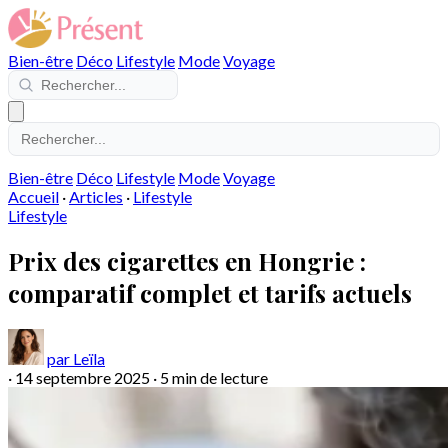
Bien-être
Déco
Lifestyle
Mode
Voyage
Bien-être
Déco
Lifestyle
Mode
Voyage
Accueil
·
Articles
·
Lifestyle
Lifestyle
Prix des cigarettes en Hongrie :
comparatif complet et tarifs actuels
par Leïla
·
14 septembre 2025
·
5 min de lecture