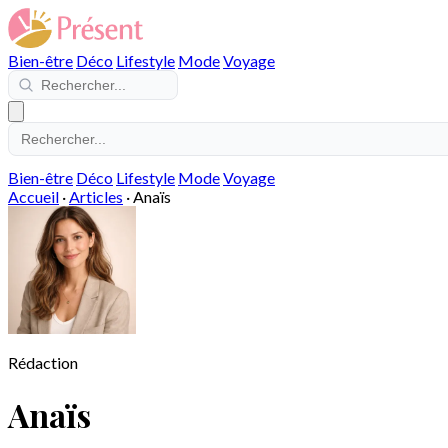
Bien-être
Déco
Lifestyle
Mode
Voyage
Bien-être
Déco
Lifestyle
Mode
Voyage
Accueil
·
Articles
·
Anaïs
Rédaction
Anaïs