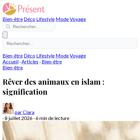
Bien-être
Déco
Lifestyle
Mode
Voyage
Bien-être
Déco
Lifestyle
Mode
Voyage
Accueil
·
Articles
·
Bien-être
Bien-être
Rêver des animaux en islam :
signification
par Clara
·
8 juillet 2026
·
6 min de lecture