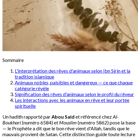
Sommaire
L'interprétation des rêves d'animaux selon Ibn Sirin et la
tradition islamique
Animaux nobles, paisibles et dangereux — ce que chaque
catégorie révèle
Signification des rêves d'animaux selon le profil du rêveur
Les interactions avec les animaux en rêve et leur portée
spirituelle
Un hadith rapporté par
Abou Said
et référencé chez
Al-
Boukhari
(numéro 6584) et
Mouslim
(numéro 5862) pose la base
— le Prophète a dit que le bon rêve vient d'Allah, tandis que le
mauvais provient de Satan. Cette distinction guide toute lecture