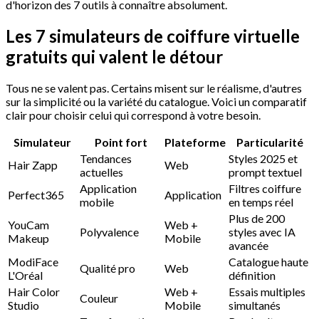
d'horizon des 7 outils à connaître absolument.
Les 7 simulateurs de coiffure virtuelle
gratuits qui valent le détour
Tous ne se valent pas. Certains misent sur le réalisme, d'autres
sur la simplicité ou la variété du catalogue. Voici un comparatif
clair pour choisir celui qui correspond à votre besoin.
Simulateur
Point fort
Plateforme
Particularité
Tendances
Styles 2025 et
Hair Zapp
Web
actuelles
prompt textuel
Application
Filtres coiffure
Perfect365
Application
mobile
en temps réel
Plus de 200
YouCam
Web +
Polyvalence
styles avec IA
Makeup
Mobile
avancée
ModiFace
Catalogue haute
Qualité pro
Web
L'Oréal
définition
Hair Color
Web +
Essais multiples
Couleur
Studio
Mobile
simultanés