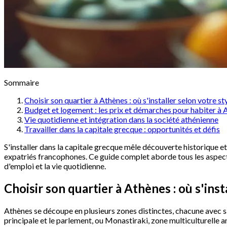
Sommaire
Choisir son quartier à Athènes : où s'installer selon votre st
Budget et logement : les prix et démarches pour habiter à 
Vie quotidienne et intégration dans la société athénienne
Travailler dans la capitale grecque : opportunités et défis
S'installer dans la capitale grecque mêle découverte historique e
expatriés francophones. Ce guide complet aborde tous les aspects 
d'emploi et la vie quotidienne.
Choisir son quartier à Athènes : où s'inst
Athènes se découpe en plusieurs zones distinctes, chacune avec 
principale et le parlement, ou Monastiraki, zone multiculturelle a