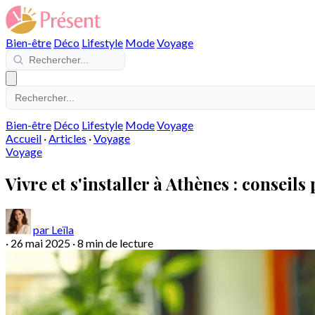
Bien-être
Déco
Lifestyle
Mode
Voyage
Bien-être
Déco
Lifestyle
Mode
Voyage
Accueil
·
Articles
·
Voyage
Voyage
Vivre et s'installer à Athènes : conseil
par Leïla
·
26 mai 2025
·
8 min de lecture