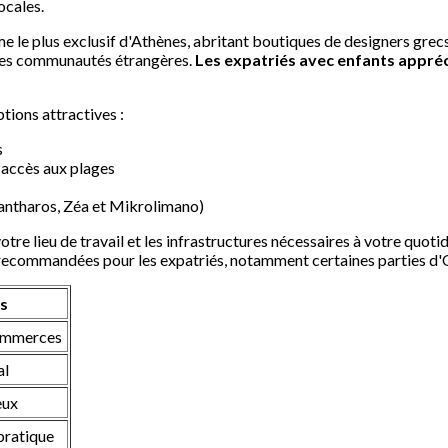
ocales.
 le plus exclusif d'Athènes, abritant boutiques de designers grecs 
r les communautés étrangères.
Les expatriés avec enfants appréc
tions attractives :
s
 accès aux plages
(Kantharos, Zéa et Mikrolimano)
otre lieu de travail et les infrastructures nécessaires à votre quoti
recommandées pour les expatriés, notamment certaines parties d'O
es
commerces
al
eux
 pratique