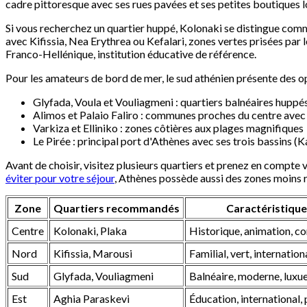
cadre pittoresque avec ses rues pavées et ses petites boutiques l
Si vous recherchez un quartier huppé, Kolonaki se distingue comme
avec Kifissia, Nea Erythrea ou Kefalari, zones vertes prisées pa
Franco-Hellénique, institution éducative de référence.
Pour les amateurs de bord de mer, le sud athénien présente des op
Glyfada, Voula et Vouliagmeni : quartiers balnéaires huppé
Alimos et Palaio Faliro : communes proches du centre avec
Varkiza et Elliniko : zones côtières aux plages magnifiques
Le Pirée : principal port d'Athènes avec ses trois bassins 
Avant de choisir, visitez plusieurs quartiers et prenez en compte v
éviter pour votre séjour
, Athènes possède aussi des zones moins 
Zone
Quartiers recommandés
Caractéristiqu
Centre
Kolonaki, Plaka
Historique, animation, 
Nord
Kifissia, Marousi
Familial, vert, internation
Sud
Glyfada, Vouliagmeni
Balnéaire, moderne, luxu
Est
Aghia Paraskevi
Éducation, international,