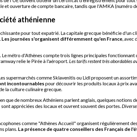
s de l'UE doivent obtenir un certificat d'enregistrement pour tout
lle
et ouverture de compte bancaire, tandis que l'AMKA (numéro de 
ociété athénienne
chissante pour tout expatrié. La capitale grecque bénéficie d'un c
.
Les journées s'organisent différemment qu'en France
, avec 
 Le métro d'Athènes compte trois lignes principales fonctionnant d
ramway relie le Pirée à l'aéroport.
Les tarifs restent très abordables a
s. Les supermarchés comme Sklavenitis ou Lidl proposent un assort
sont incontournables
pour découvrir les produits locaux à prix a
 la culture culinaire grecque.
Bien que de nombreux Athéniens parlent anglais, quelques notions d
nt appréciées des locaux et ouvrent souvent des portes.
Diverses
ancophones comme "Athènes Accueil" organisent régulièrement de
ns plans.
La présence de quatre conseillers des Français de l'é