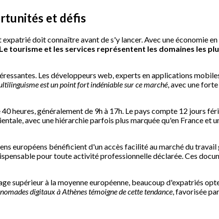
rtunités et défis
 expatrié doit connaître avant de s'y lancer. Avec une économie en r
Le tourisme et les services représentent les domaines les p
éressantes. Les développeurs web, experts en applications mobiles
ltilinguisme est un point fort indéniable sur ce marché
, avec une forte
de 40 heures, généralement de 9h à 17h. Le pays compte 12 jours fér
ientale, avec une hiérarchie parfois plus marquée qu'en France et 
oyens européens bénéficient d'un accès facilité au marché du travail
dispensable pour toute activité professionnelle déclarée. Ces doc
 supérieur à la moyenne européenne, beaucoup d'expatriés optent 
 nomades digitaux à Athènes témoigne de cette tendance
, favorisée pa