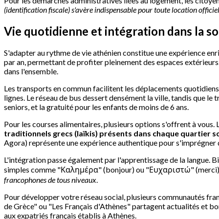
Pour les démarches administratives liées au logement, les citoyen
(identification fiscale) s'avère indispensable pour toute location officie
Vie quotidienne et intégration dans la s
S'adapter au rythme de vie athénien constitue une expérience enri
par an, permettant de profiter pleinement des espaces extérieurs
dans l'ensemble.
Les transports en commun facilitent les déplacements quotidiens.
lignes. Le réseau de bus dessert densément la ville, tandis que le t
seniors, et la gratuité pour les enfants de moins de 6 ans.
Pour les courses alimentaires, plusieurs options s'offrent à vou
traditionnels grecs (laïkis) présents dans chaque quartier 
Agora) représente une expérience authentique pour s'imprégner de
L'intégration passe également par l'apprentissage de la langue. 
simples comme "Καλημέρα" (bonjour) ou "Ευχαριστώ" (merci) so
francophones de tous niveaux
.
Pour développer votre réseau social, plusieurs communautés fr
de Grèce" ou "Les Français d'Athènes" partagent actualités et bo
aux expatriés français établis à Athènes.