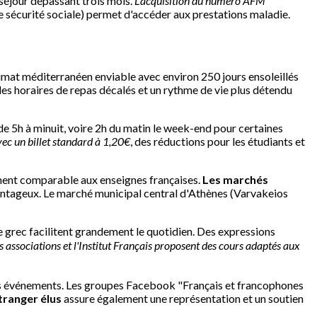
 séjour dépassant trois mois.
L'acquisition du numéro AFM
sécurité sociale) permet d'accéder aux prestations maladie.
limat méditerranéen enviable avec environ 250 jours ensoleillés
des horaires de repas décalés et un rythme de vie plus détendu
e 5h à minuit, voire 2h du matin le week-end pour certaines
vec un billet standard à 1,20€
, des réductions pour les étudiants et
iment comparable aux enseignes françaises.
Les marchés
vantageux. Le marché municipal central d'Athènes (Varvakeios
e grec facilitent grandement le quotidien. Des expressions
 associations et l'Institut Français proposent des cours adaptés aux
s événements. Les groupes Facebook "Français et francophones
tranger élus
assure également une représentation et un soutien