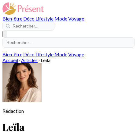
Bien-être
Déco
Lifestyle
Mode
Voyage
Bien-être
Déco
Lifestyle
Mode
Voyage
Accueil
·
Articles
·
Leïla
Rédaction
Leïla