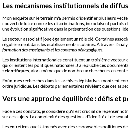
Les mécanismes institutionnels de diffus
Mon enquête sur le terrain m'a permis d'identifier plusieurs vecte
couvert de lutte contre les discriminations, introduisent parfois d
une évolution significative dans la présentation des questions liées
Le secteur associatif joue également un rôle clé. Certaines assoc
régulièrement dans les établissements scolaires. À travers l'analy
formation des enseignants et les contenus pédagogiques
.
Les institutions internationales constituent un troisième vect
qui orientent les politiques nationales. J'ai épluché ces document
scientifiques
, alors même que de nombreux chercheurs en contes
Enfin, mes recherches dans les archives législatives montrent co
ordre juridique. Les débats parlementaires révèlent que ces aspe
Vers une approche équilibrée : défis et 
Face à ces constats, je considère qu'il est crucial de repenser n
sur ces sujets. La complexité des questions d'identité et de sexua
Les entretiens que j'ai menés avec des responsables politiques de