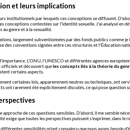
ion et leurs implications
urs institutionnels par lesquels ces conceptions se diffusent. D'ab
es conceptions contestées sur l'identité sexuelle. J'ai analysé en d
 au genre et à la sexualité.
iations, largement subventionnées par des fonds publics comme je l'
se des conventions signées entre ces structures et l'Éducation nati
eur d'importance. L'ONU, l'UNESCO et différentes agences europée
s officiels et découvert que
les concepts liés à la théorie du g
tent certains aspects.
mment certaines lois, apparemment neutres ou techniques, ont serv
cts ont rarement été explicitement discutés, ce qui pose question 
perspectives
otre approche de ces questions sensibles. D'abord, il me semble néc
lité exige que toutes les perspectives puissent s'exprimer, dans le 
 différentes sensibilités m'ont convaincu que nous avons besoin d'