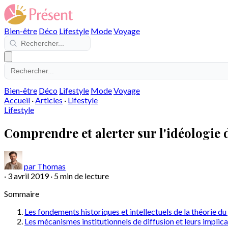
Bien-être
Déco
Lifestyle
Mode
Voyage
Bien-être
Déco
Lifestyle
Mode
Voyage
Accueil
·
Articles
·
Lifestyle
Lifestyle
Comprendre et alerter sur l'idéologie d
par Thomas
·
3 avril 2019
·
5 min de lecture
Sommaire
Les fondements historiques et intellectuels de la théorie du
Les mécanismes institutionnels de diffusion et leurs implic