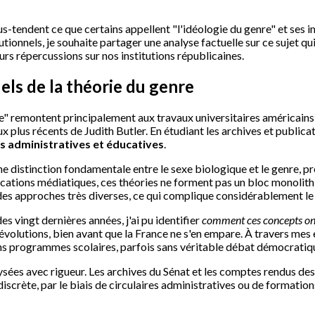
us-tendent ce que certains appellent "l'idéologie du genre" et ses 
ionnels, je souhaite partager une analyse factuelle sur ce sujet qui
urs répercussions sur nos institutions républicaines.
els de la théorie du genre
re" remontent principalement aux travaux universitaires américains
plus récents de Judith Butler. En étudiant les archives et publicatio
s administratives et éducatives
.
une distinction fondamentale entre le sexe biologique et le genre,
ications médiatiques, ces théories ne forment pas un bloc monolit
des approches très diverses, ce qui complique considérablement le
es vingt dernières années, j'ai pu identifier
comment ces concepts ont 
évolutions, bien avant que la France ne s'en empare. À travers mes 
ains programmes scolaires, parfois sans véritable débat démocratiq
lysées avec rigueur. Les archives du Sénat et les comptes rendus d
iscrète, par le biais de circulaires administratives ou de formation