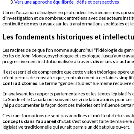
Vers une approche équilibrée : défis et perspectives
J'ai eu l'occasion d'analyser en profondeur les mécanismes qui so
d'investigation et de nombreux entretiens avec des acteurs institut
continuité de mes travaux sur les transformations sociétales et le
Les fondements historiques et intellectu
Les racines de ce que l'on nomme aujourd'hui "l'idéologie du gen
écrits de John Money, psychologue et sexologue, jusqu'aux travaux 
progressivement institutionnalisée à travers
diverses structure
Il est essentiel de comprendre que cette vision théorique opère 
m'ont permis de constater que, contrairement à certaines simplif
contradictoires
. Le terme "gender studies" lui-même recouvre 
En analysant les rapports parlementaires et les textes législatifs d
La Suède et le Canada ont souvent servi de laboratoires pour ces 
j'ai pu documenter la façon dont ces théories ont influencé cert
Ces transformations ne sont pas anodines et méritent d'être ana
concepts dans l'appareil d'État
s'est souvent faite de manière d
législative traditionnelle qui aurait permis un débat plus ouvert.