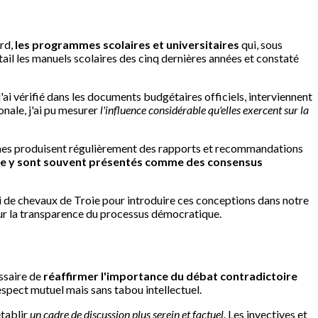
ord,
les programmes scolaires et universitaires
qui, sous
étail les manuels scolaires des cinq dernières années et constaté
ai vérifié dans les documents budgétaires officiels, interviennent
onale, j'ai pu mesurer
l'influence considérable qu'elles exercent sur la
nnes produisent régulièrement des rapports et recommandations
enre y sont souvent présentés comme des consensus
i de chevaux de Troie pour introduire ces conceptions dans notre
sur la transparence du processus démocratique.
essaire de
réaffirmer l'importance du débat contradictoire
respect mutuel mais sans tabou intellectuel.
établir
un cadre de discussion plus serein et factuel
. Les invectives et