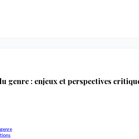
u genre : enjeux et perspectives critiqu
 genre
ations