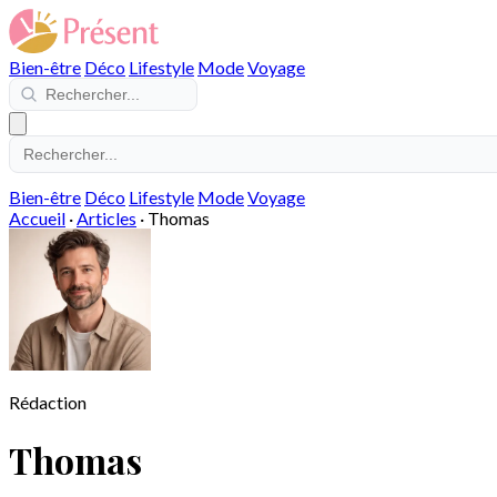
Bien-être
Déco
Lifestyle
Mode
Voyage
Bien-être
Déco
Lifestyle
Mode
Voyage
Accueil
·
Articles
·
Thomas
Rédaction
Thomas