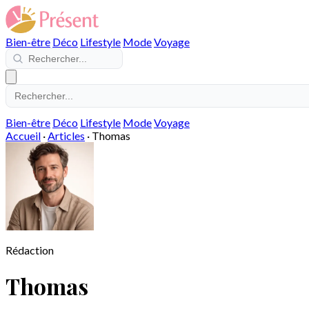
Bien-être
Déco
Lifestyle
Mode
Voyage
Bien-être
Déco
Lifestyle
Mode
Voyage
Accueil
·
Articles
·
Thomas
Rédaction
Thomas