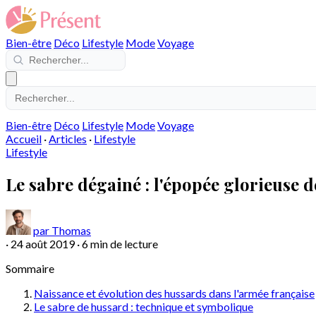
Bien-être
Déco
Lifestyle
Mode
Voyage
Bien-être
Déco
Lifestyle
Mode
Voyage
Accueil
·
Articles
·
Lifestyle
Lifestyle
Le sabre dégainé : l'épopée glorieuse d
par Thomas
·
24 août 2019
·
6 min de lecture
Sommaire
Naissance et évolution des hussards dans l'armée française
Le sabre de hussard : technique et symbolique