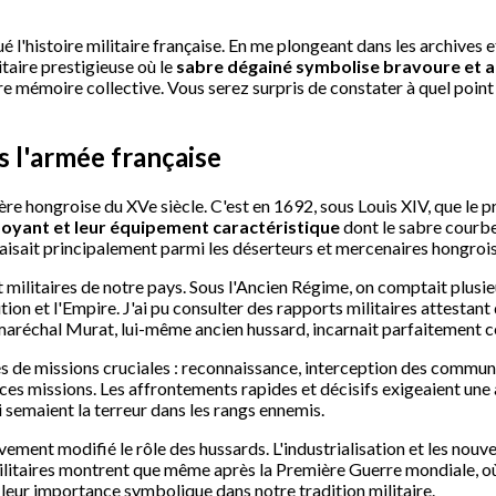
qué l'histoire militaire française. En me plongeant dans les archive
itaire prestigieuse où le
sabre dégainé symbolise bravoure et 
tre mémoire collective. Vous serez surpris de constater à quel point 
s l'armée française
gère hongroise du XVe siècle. C'est en 1692, sous Louis XIV, que le 
oyant et leur équipement caractéristique
dont le sabre courbe
e faisait principalement parmi les déserteurs et mercenaires hongroi
 et militaires de notre pays. Sous l'Ancien Régime, on comptait plu
ion et l'Empire. J'ai pu consulter des rapports militaires attestant
 maréchal Murat, lui-même ancien hussard, incarnait parfaitement ce
de missions cruciales : reconnaissance, interception des communica
ces missions. Les affrontements rapides et décisifs exigeaient une 
 semaient la terreur dans les rangs ennemis.
vement modifié le rôle des hussards. L'industrialisation et les nouve
 militaires montrent que même après la Première Guerre mondiale, o
 leur importance symbolique dans notre tradition militaire.