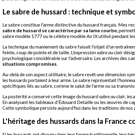
Le sabre de hussard : technique et symb
Le sabre constitue l'arme distinctive du hussard français. Mes r
sabre de hussard se caractérise par sa lame courbe
, permett
sabre modèle 1777 ou le célèbre modèle An IX utilisé pendant les g
La technique du maniement du sabre faisait l'objet d'un entraînem
feinte, coup de pointe et de taille. L'expression
sabre au clair
désign
psychologique considérable sur l'adversaire. Les archives des 
situations compromises
.
Au-delà de son aspect utilitaire, le sabre revêt une dimension sy
les hussards portaient à leur arme. Le sabre représentait l'honneur
spécifiques liés au sabre, comme le salut de l'arme ou sa transmis
La postérité a conservé cette image du hussard
sabre au clair
, inc
En analysant les tableaux d'Édouard Detaille ou les œuvres de ca
Cette symbolique persiste aujourd'hui dans les traditions de nos a
L'héritage des hussards dans la France 
Si les hussards ont disparu dans leur forme traditionnelle, leur 