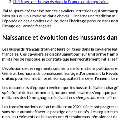
L'héritage des hussards dans la France contemporaine
J'ai toujours été fasciné par ces cavaliers intrépides qui ont mar
bien plus qu'un simple soldat à cheval : il incarne une tradition mil
l'épopée de ces cavaliers d'élite, dont l'héritage perdure dans no
l'image de l'armée française.
Naissance et évolution des hussards dan
Les hussards français trouvent leurs origines dans la cavalerie lé
française. Ces cavaliers se distinguaient par leur
uniforme flamb
militaires de l'époque, je constate que leur recrutement initial s
L'évolution de ces régiments suit les transformations politiques
Général. Les hussards connaissent leur âge d'or pendant la Révolut
unités
pour leur mobilité et leur capacité à harceler l'ennemi. Le
Les documents d'époque révèlent que les hussards étaient chargés 
spécificité de leur armement, notamment le sabre, s'explique par 
militaires des témoignages décrivant ces
charges sabre au clair
qui
Les transformations de l'art militaire au XIXe siècle ont progressi
sans pour autant effacer le prestige de ces unités. Les registres
plan, les régiments de hussards ont été maintenus, témoignant de