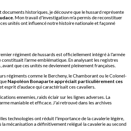
s et documents historiques, je découvre que le hussard représente
audace
. Mon travail d'investigation m'a permis de reconstituer
ces unités ont influencé notre histoire nationale et façonné
premier régiment de hussards est officiellement intégré à l'armée
 constituait l'arme emblématique. En analysant les registres
s, avant que ces unités ne deviennent pleinement françaises.
sieurs régiments comme le Bercheny, le Chamborant ou le Colonel-
 que
Napoléon Bonaparte appréciait particulièrement ces
t esprit d'audace qui caractérisait ces cavaliers.
tions ennemies, raids éclair sur les lignes adverses. La
arme maniable et efficace. J'ai retrouvé dans les archives
lles technologies ont réduit l'importance de la cavalerie légère,
ù la mécanisation a définitivement relégué la cavalerie au second