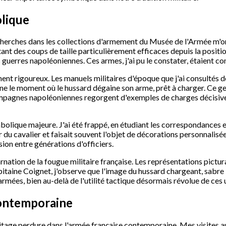
olique
echerches dans les collections d'armement du Musée de l'Armée m'o
ant des coups de taille particulièrement efficaces depuis la positi
uerres napoléoniennes. Ces armes, j'ai pu le constater, étaient conç
ent rigoureux. Les manuels militaires d'époque que j'ai consultés d
e le moment où le hussard dégaine son arme, prêt à charger. Ce ge
campagnes napoléoniennes regorgent d'exemples de charges décisiv
mbolique majeure. J'ai été frappé, en étudiant les correspondances
 du cavalier et faisait souvent l'objet de décorations personnalisées
sion entre générations d'officiers.
arnation de la fougue militaire française. Les représentations pictu
pitaine Coignet, j'observe que l'image du hussard chargeant, sabre
rmées, bien au-delà de l'utilité tactique désormais révolue de ces 
contemporaine
héritage perdure dans l'armée française contemporaine. Mes visites