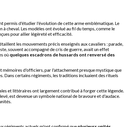
nt permis d'étudier l'évolution de cette arme emblématique. Le
on à cheval. Les modèles ont évolué au fil du temps, comme le
ues pour allier légèreté et efficacité.
étaillent les mouvements précis enseignés aux cavaliers : parade,
ste, souvent accompagné de cris de guerre, avait un effet
es où
quelques escadrons de hussards ont renversé des
 et mémoires d'officiers, par l'attachement presque mystique que
. Dans certains régiments, les traditions incluaient des rituels
rales et littéraires ont largement contribué à forger cette légende.
 levé, est devenue un symbole national de bravoure et d'audace.
unités.
 aux régiments actuels m'ont confirmé que
plusieurs unités