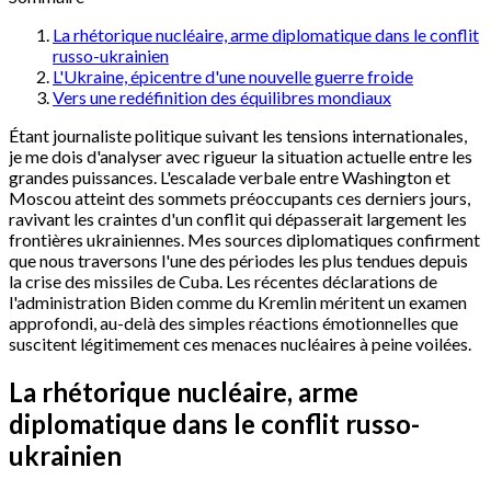
La rhétorique nucléaire, arme diplomatique dans le conflit
russo-ukrainien
L'Ukraine, épicentre d'une nouvelle guerre froide
Vers une redéfinition des équilibres mondiaux
Étant journaliste politique suivant les tensions internationales,
je me dois d'analyser avec rigueur la situation actuelle entre les
grandes puissances. L'escalade verbale entre Washington et
Moscou atteint des sommets préoccupants ces derniers jours,
ravivant les craintes d'un conflit qui dépasserait largement les
frontières ukrainiennes. Mes sources diplomatiques confirment
que nous traversons l'une des périodes les plus tendues depuis
la crise des missiles de Cuba. Les récentes déclarations de
l'administration Biden comme du Kremlin méritent un examen
approfondi, au-delà des simples réactions émotionnelles que
suscitent légitimement ces menaces nucléaires à peine voilées.
La rhétorique nucléaire, arme
diplomatique dans le conflit russo-
ukrainien