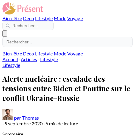
Bien-être
Déco
Lifestyle
Mode
Voyage
Bien-être
Déco
Lifestyle
Mode
Voyage
Accueil
·
Articles
·
Lifestyle
Lifestyle
Alerte nucléaire : escalade des
tensions entre Biden et Poutine sur le
conflit Ukraine-Russie
par Thomas
·
9 septembre 2020
·
5 min de lecture
Sommaire