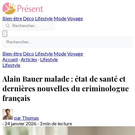
Bien-être
Déco
Lifestyle
Mode
Voyage
Bien-être
Déco
Lifestyle
Mode
Voyage
Accueil
·
Articles
·
Lifestyle
Lifestyle
Alain Bauer malade : état de santé et
dernières nouvelles du criminologue
français
par Thomas
·
24 janvier 2026
·
3 min de lecture