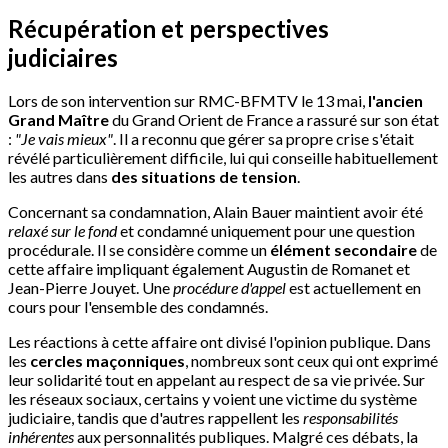
Récupération et perspectives
judiciaires
Lors de son intervention sur RMC-BFMTV le 13 mai,
l'ancien
Grand Maître
du Grand Orient de France a rassuré sur son état
:
"Je vais mieux"
. Il a reconnu que gérer sa propre crise s'était
révélé particulièrement difficile, lui qui conseille habituellement
les autres dans
des situations de tension
.
Concernant sa condamnation, Alain Bauer maintient avoir été
relaxé sur le fond
et condamné uniquement pour une question
procédurale. Il se considère comme un
élément secondaire
de
cette affaire impliquant également Augustin de Romanet et
Jean-Pierre Jouyet. Une
procédure d'appel
est actuellement en
cours pour l'ensemble des condamnés.
Les réactions à cette affaire ont divisé l'opinion publique. Dans
les
cercles maçonniques
, nombreux sont ceux qui ont exprimé
leur solidarité tout en appelant au respect de sa vie privée. Sur
les réseaux sociaux, certains y voient une victime du système
judiciaire, tandis que d'autres rappellent les
responsabilités
inhérentes
aux personnalités publiques. Malgré ces débats, la