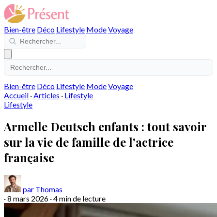
Bien-être
Déco
Lifestyle
Mode
Voyage
Bien-être
Déco
Lifestyle
Mode
Voyage
Accueil
·
Articles
·
Lifestyle
Lifestyle
Armelle Deutsch enfants : tout savoir
sur la vie de famille de l'actrice
française
par Thomas
·
8 mars 2026
·
4 min de lecture