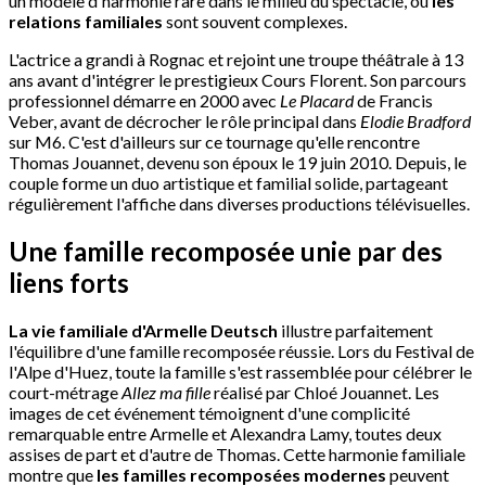
un modèle d'harmonie rare dans le milieu du spectacle, où
les
relations familiales
sont souvent complexes.
L'actrice a grandi à Rognac et rejoint une troupe théâtrale à 13
ans avant d'intégrer le prestigieux Cours Florent. Son parcours
professionnel démarre en 2000 avec
Le Placard
de Francis
Veber, avant de décrocher le rôle principal dans
Elodie Bradford
sur M6. C'est d'ailleurs sur ce tournage qu'elle rencontre
Thomas Jouannet, devenu son époux le 19 juin 2010. Depuis, le
couple forme un duo artistique et familial solide, partageant
régulièrement l'affiche dans diverses productions télévisuelles.
Une famille recomposée unie par des
liens forts
La vie familiale d'Armelle Deutsch
illustre parfaitement
l'équilibre d'une famille recomposée réussie. Lors du Festival de
l'Alpe d'Huez, toute la famille s'est rassemblée pour célébrer le
court-métrage
Allez ma fille
réalisé par Chloé Jouannet. Les
images de cet événement témoignent d'une complicité
remarquable entre Armelle et Alexandra Lamy, toutes deux
assises de part et d'autre de Thomas. Cette harmonie familiale
montre que
les familles recomposées modernes
peuvent