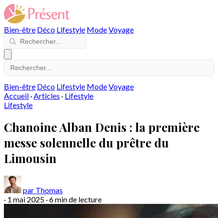
Bien-être
Déco
Lifestyle
Mode
Voyage
Bien-être
Déco
Lifestyle
Mode
Voyage
Accueil
·
Articles
·
Lifestyle
Lifestyle
Chanoine Alban Denis : la première
messe solennelle du prêtre du
Limousin
par Thomas
·
1 mai 2025
·
6 min de lecture