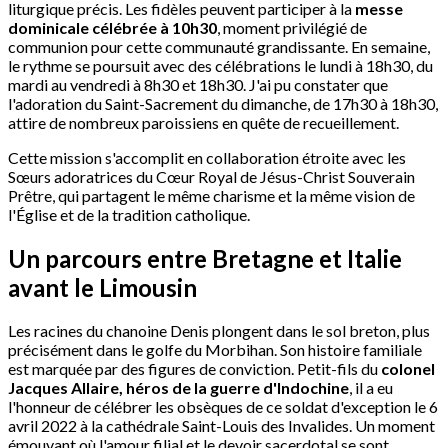
liturgique précis. Les fidèles peuvent participer à la
messe
dominicale célébrée à 10h30
, moment privilégié de
communion pour cette communauté grandissante. En semaine,
le rythme se poursuit avec des célébrations le lundi à 18h30, du
mardi au vendredi à 8h30 et 18h30. J'ai pu constater que
l'adoration du Saint-Sacrement du dimanche, de 17h30 à 18h30,
attire de nombreux paroissiens en quête de recueillement.
Cette mission s'accomplit en collaboration étroite avec les
Sœurs adoratrices du Cœur Royal de Jésus-Christ Souverain
Prêtre, qui partagent le même charisme et la même vision de
l'Église et de la tradition catholique.
Un parcours entre Bretagne et Italie
avant le Limousin
Les racines du chanoine Denis plongent dans le sol breton, plus
précisément dans le golfe du Morbihan. Son histoire familiale
est marquée par des figures de conviction. Petit-fils du
colonel
Jacques Allaire, héros de la guerre d'Indochine
, il a eu
l'honneur de célébrer les obsèques de ce soldat d'exception le 6
avril 2022 à la cathédrale Saint-Louis des Invalides. Un moment
émouvant où l'amour filial et le devoir sacerdotal se sont