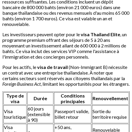
ressources suffisantes. Les conditions incluent un dépôt
bancaire de 800 000 bahts (environ 21 000 euros) dans une
banque thaïlandaise ou des revenus mensuels d'au moins 65 000
bahts (environ 1 700 euros). Ce visa est valable un an et
renouvelable.
Les investisseurs peuvent opter pour le
visa Thailand Elite
, un
programme premium offrant des séjours de 5 à 20 ans
moyennant un investissement allant de 600 000 à 2 millions de
bahts. Ce visa inclut des services VIP comme l'assistance à
l'immigration et des concierges personnels.
Pour les actifs, le
visa de travail
(Non-Immigrant B) nécessite
un contrat avec une entreprise thaïlandaise. À noter que
certains secteurs sont réservés aux citoyens thaïlandais par la
Foreign Business Act
, limitant les opportunités pour les étrangers.
Type de
Conditions
Durée
Renouvellement
visa
principales
60 jours
Visa
Passeport valide,
Sortie du
(extensible
touristique
billet retour
territoire requise
à 90)
Visa
+50 ans,
Renouvelable