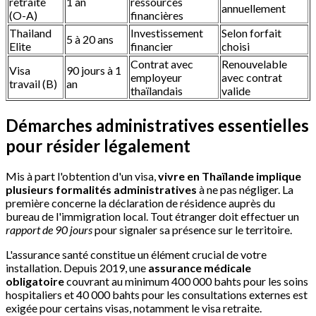
retraite
1 an
ressources
annuellement
(O-A)
financières
Thailand
Investissement
Selon forfait
5 à 20 ans
Elite
financier
choisi
Contrat avec
Renouvelable
Visa
90 jours à 1
employeur
avec contrat
travail (B)
an
thaïlandais
valide
Démarches administratives essentielles
pour résider légalement
Mis à part l'obtention d'un visa,
vivre en Thaïlande implique
plusieurs formalités administratives
à ne pas négliger. La
première concerne la déclaration de résidence auprès du
bureau de l'immigration local. Tout étranger doit effectuer un
rapport de 90 jours
pour signaler sa présence sur le territoire.
L'assurance santé constitue un élément crucial de votre
installation. Depuis 2019, une
assurance médicale
obligatoire
couvrant au minimum 400 000 bahts pour les soins
hospitaliers et 40 000 bahts pour les consultations externes est
exigée pour certains visas, notamment le visa retraite.