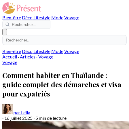
Bien-être
Déco
Lifestyle
Mode
Voyage
Bien-être
Déco
Lifestyle
Mode
Voyage
Accueil
·
Articles
·
Voyage
Voyage
Comment habiter en Thaïlande :
guide complet des démarches et visa
pour expatriés
par Leïla
·
16 juillet 2025
·
5 min de lecture