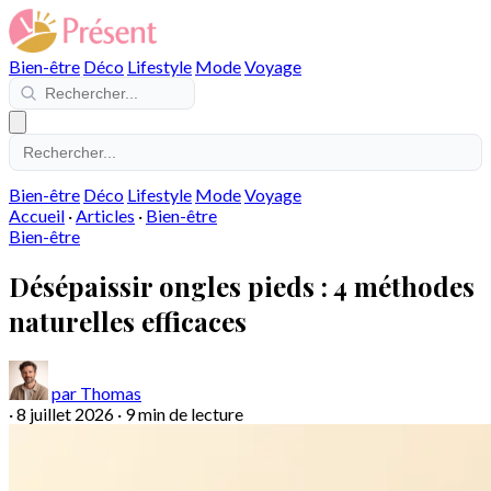
Bien-être
Déco
Lifestyle
Mode
Voyage
Bien-être
Déco
Lifestyle
Mode
Voyage
Accueil
·
Articles
·
Bien-être
Bien-être
Désépaissir ongles pieds : 4 méthodes
naturelles efficaces
par Thomas
·
8 juillet 2026
·
9 min de lecture