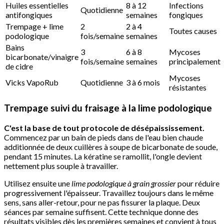
Huiles essentielles
8 à 12
Infections
Quotidienne
antifongiques
semaines
fongiques
Trempage + lime
2
2 à 4
Toutes causes
podologique
fois/semaine
semaines
Bains
3
6 à 8
Mycoses
bicarbonate/vinaigre
fois/semaine
semaines
principalement
de cidre
Mycoses
Vicks VapoRub
Quotidienne
3 à 6 mois
résistantes
Trempage suivi du fraisage à la lime podologique
C'est la base de tout protocole de désépaississement.
Commencez par un bain de pieds dans de l'eau bien chaude
additionnée de deux cuillères à soupe de bicarbonate de soude,
pendant 15 minutes. La kératine se ramollit, l'ongle devient
nettement plus souple à travailler.
Utilisez ensuite une
lime podologique à grain grossier
pour réduire
progressivement l'épaisseur. Travaillez toujours dans le même
sens, sans aller-retour, pour ne pas fissurer la plaque. Deux
séances par semaine suffisent. Cette technique donne des
résultats visibles dès les premières semaines et convient à tous