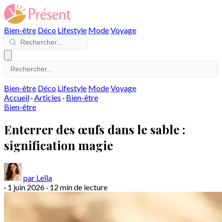
Bien-être
Déco
Lifestyle
Mode
Voyage
Bien-être
Déco
Lifestyle
Mode
Voyage
Accueil
·
Articles
·
Bien-être
Bien-être
Enterrer des œufs dans le sable :
signification magie
par Leïla
·
1 juin 2026
·
12 min de lecture