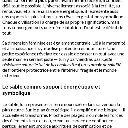
dans sa forme la plus pure
: avant même d'éclore, il contient
déjà tout le possible. Universellement associé à la fertilité, au
renouveau et à la renaissance énergétique, il représente aussi
nos espoirs les plus intimes, nos rêves en gestation symbolique.
Chaque civilisation l'a chargé de sa propre signification, mais
tous convergent vers une même intuition : l'œuf est le début de
tout.
Sa dimension féminine est également centrale. Lié à la maternité
et à la naissance, il symbolise protection et nourriture. Une
petite expérience révélatrice : essaie de casser un œuf avec une
seule main en serrant juste — tu n'y parviendras pas.
Cette
résistance naturelle fait de la coquille d'œuf un symbole de solidité
,
de frontière protectrice entre l'intérieur fragile et le monde
extérieur.
Le sable comme support énergétique et
symbolique
Le sable, lui, représente la Terre nourricière dans sa version la
plus neutre. Sur le plan énergétique, il n'amplifie ni ne bloque — il
accueille et transforme. Proche des plages, il cumule les forces
des éléments terre et eau, créant un espace de confluence
particulièrement propice aux rituels de purification et de