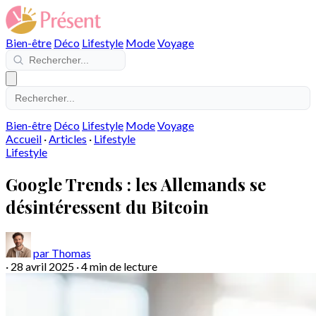
Bien-être
Déco
Lifestyle
Mode
Voyage
Bien-être
Déco
Lifestyle
Mode
Voyage
Accueil
·
Articles
·
Lifestyle
Lifestyle
Google Trends : les Allemands se
désintéressent du Bitcoin
par Thomas
·
28 avril 2025
·
4 min de lecture