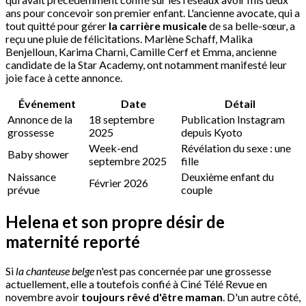
ans pour concevoir son premier enfant. L'ancienne avocate, qui a
tout quitté pour gérer
la carrière musicale
de sa belle-sœur, a
reçu une pluie de félicitations. Marlène Schaff, Malika
Benjelloun, Karima Charni, Camille Cerf et Emma, ancienne
candidate de la Star Academy, ont notamment manifesté leur
joie face à cette annonce.
Événement
Date
Détail
Annonce de la
18 septembre
Publication Instagram
grossesse
2025
depuis Kyoto
Week-end
Révélation du sexe : une
Baby shower
septembre 2025
fille
Naissance
Deuxième enfant du
Février 2026
prévue
couple
Helena et son propre désir de
maternité reporté
Si
la chanteuse belge
n'est pas concernée par une grossesse
actuellement, elle a toutefois confié à Ciné Télé Revue en
novembre avoir
toujours rêvé d'être maman
. D'un autre côté,