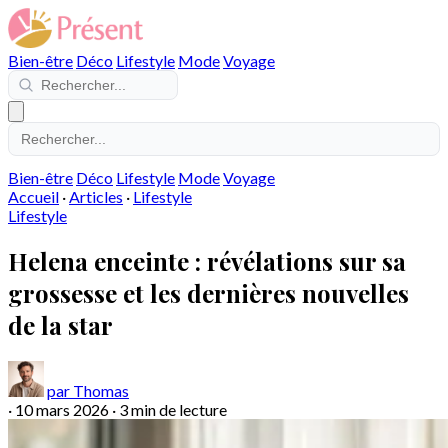
Bien-être
Déco
Lifestyle
Mode
Voyage
Bien-être
Déco
Lifestyle
Mode
Voyage
Accueil
·
Articles
·
Lifestyle
Lifestyle
Helena enceinte : révélations sur sa
grossesse et les dernières nouvelles
de la star
par Thomas
·
10 mars 2026
·
3 min de lecture