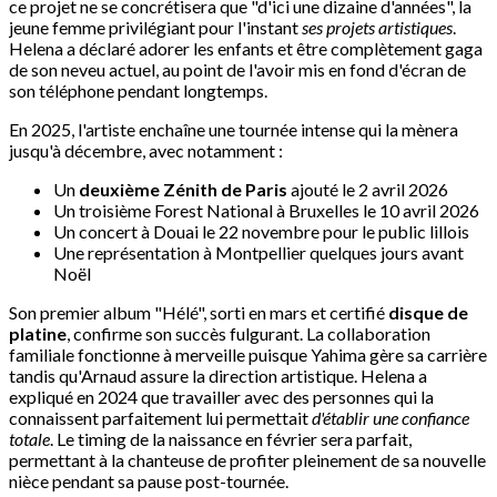
ce projet ne se concrétisera que "d'ici une dizaine d'années", la
jeune femme privilégiant pour l'instant
ses projets artistiques
.
Helena a déclaré adorer les enfants et être complètement gaga
de son neveu actuel, au point de l'avoir mis en fond d'écran de
son téléphone pendant longtemps.
En 2025, l'artiste enchaîne une tournée intense qui la mènera
jusqu'à décembre, avec notamment :
Un
deuxième Zénith de Paris
ajouté le 2 avril 2026
Un troisième Forest National à Bruxelles le 10 avril 2026
Un concert à Douai le 22 novembre pour le public lillois
Une représentation à Montpellier quelques jours avant
Noël
Son premier album "Hélé", sorti en mars et certifié
disque de
platine
, confirme son succès fulgurant. La collaboration
familiale fonctionne à merveille puisque Yahima gère sa carrière
tandis qu'Arnaud assure la direction artistique. Helena a
expliqué en 2024 que travailler avec des personnes qui la
connaissent parfaitement lui permettait
d'établir une confiance
totale
. Le timing de la naissance en février sera parfait,
permettant à la chanteuse de profiter pleinement de sa nouvelle
nièce pendant sa pause post-tournée.