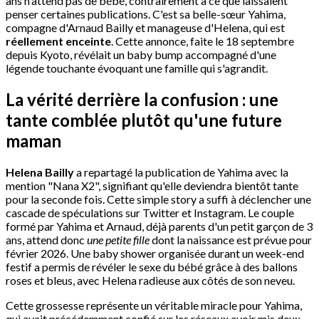
ans n'attend pas de bébé, contrairement à ce que laissaient
penser certaines publications. C'est sa belle-sœur Yahima,
compagne d'Arnaud Bailly et manageuse d'Helena, qui est
réellement enceinte
. Cette annonce, faite le 18 septembre
depuis Kyoto, révélait un baby bump accompagné d'une
légende touchante évoquant une famille qui s'agrandit.
La vérité derrière la confusion : une
tante comblée plutôt qu'une future
maman
Helena Bailly
a repartagé la publication de Yahima avec la
mention "Nana X2", signifiant qu'elle deviendra bientôt tante
pour la seconde fois. Cette simple story a suffi à déclencher une
cascade de spéculations sur Twitter et Instagram. Le couple
formé par Yahima et Arnaud, déjà parents d'un petit garçon de 3
ans, attend donc
une petite fille
dont la naissance est prévue pour
février 2026. Une baby shower organisée durant un week-end
festif a permis de révéler le sexe du bébé grâce à des ballons
roses et bleus, avec Helena radieuse aux côtés de son neveu.
Cette grossesse représente un véritable miracle pour Yahima,
qui avait précédemment confié sur les réseaux avoir mis deux