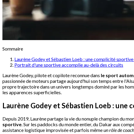
Sommaire
Laurène Godey et Sébastien Loeb : une complicité sportive
Portrait d'une sportive accomplie au-delà des circuits
Laurène Godey, pilote et copilote reconnue dans
le sport autom
passionnée de moteurs partage aujourd'hui son temps entre l'Alsace
propre trajectoire dans un univers longtemps dominé par les homm
les apparences superficielles.
Laurène Godey et Sébastien Loeb : une c
Depuis 2019, Laurène partage la vie du nonuple champion du monde
sportive
. Sur les paddocks du monde entier, du Dakar aux compéti
assistance logistique improvisée et parfois même
un rôle de coac