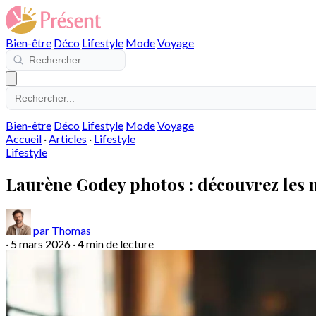
Bien-être
Déco
Lifestyle
Mode
Voyage
Bien-être
Déco
Lifestyle
Mode
Voyage
Accueil
·
Articles
·
Lifestyle
Lifestyle
Laurène Godey photos : découvrez les me
par Thomas
·
5 mars 2026
·
4 min de lecture