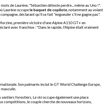
s mots de Laurène, "Sébastien déteste perdre... même au Uno !".
s où Laurène occupe
le baquet de copilote
, notamment au volant
ompagne, déclarant qu'il se fait "engueuler s'il ne gagne pas".
Morzine, première victoire d'une Alpine A110 GT+ en
claré avec franchise : "Dans le rapide, l'Alpine était vraiment
rnationale. Son palmarès inclut le GT World Challenge Europe,
s masculin.
s sentiers forestiers. Le ski occupe également une place
deux compétitions, le couple cherche de nouveaux horizons,