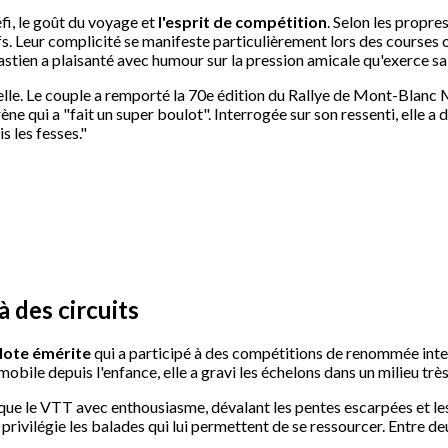
fi, le goût du voyage et
l'esprit de compétition
. Selon les propre
fs. Leur complicité se manifeste particulièrement lors des course
stien a plaisanté avec humour sur la pression amicale qu'exerce sa c
le. Le couple a remporté la 70e édition du Rallye de Mont-Blanc 
 qui a "fait un super boulot". Interrogée sur son ressenti, elle a dé
is les fesses."
 des circuits
ilote émérite
qui a participé à des compétitions de renommée inte
bile depuis l'enfance, elle a gravi les échelons dans un milieu trè
tique le VTT avec enthousiasme, dévalant les pentes escarpées et le
 privilégie les balades qui lui permettent de se ressourcer. Entre 