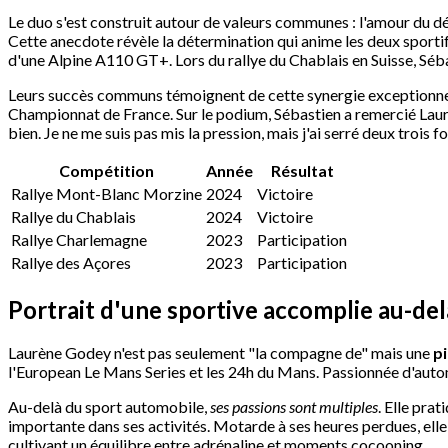
Le duo s'est construit autour de valeurs communes : l'amour du dé
Cette anecdote révèle la détermination qui anime les deux sporti
d'une Alpine A110 GT+. Lors du rallye du Chablais en Suisse, Séba
Leurs succès communs témoignent de cette synergie exceptionnel
Championnat de France. Sur le podium, Sébastien a remercié Laurène
bien. Je ne me suis pas mis la pression, mais j'ai serré deux trois fo
Compétition
Année
Résultat
Rallye Mont-Blanc Morzine
2024
Victoire
Rallye du Chablais
2024
Victoire
Rallye Charlemagne
2023
Participation
Rallye des Açores
2023
Participation
Portrait d'une sportive accomplie au-delà
Laurène Godey n'est pas seulement "la compagne de" mais une
p
l'European Le Mans Series et les 24h du Mans. Passionnée d'automo
Au-delà du sport automobile,
ses passions sont multiples
. Elle pra
importante dans ses activités. Motarde à ses heures perdues, elle
cultivant un équilibre entre adrénaline et moments cocooning.