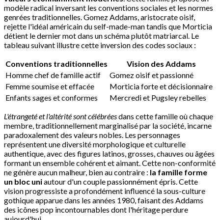
modèle radical inversant les conventions sociales et les normes
genrées traditionnelles. Gomez Addams, aristocrate oisif,
rejette l'idéal américain du self-made-man tandis que Morticia
détient le dernier mot dans un schéma plutôt matriarcal. Le
tableau suivant illustre cette inversion des codes sociaux :
Conventions traditionnelles
Vision des Addams
Homme chef de famille actif
Gomez oisif et passionné
Femme soumise et effacée
Morticia forte et décisionnaire
Enfants sages et conformes
Mercredi et Pugsley rebelles
L'étrangeté et l'altérité sont célébrées
dans cette famille où chaque
membre, traditionnellement marginalisé par la société, incarne
paradoxalement des valeurs nobles. Les personnages
représentent une diversité morphologique et culturelle
authentique, avec des figures latinos, grosses, chauves ou âgées
formant un ensemble cohérent et aimant. Cette non-conformité
ne génère aucun malheur, bien au contraire :
la famille forme
un bloc uni
autour d'un couple passionnément épris. Cette
vision progressiste a profondément influencé la sous-culture
gothique apparue dans les années 1980, faisant des Addams
des icônes pop incontournables dont l'héritage perdure
aujourd'hui.