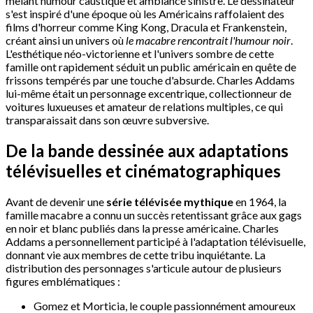
mêlant humour caustique et ambiance sinistre. Le dessinateur
s'est inspiré d'une époque où les Américains raffolaient des
films d'horreur comme King Kong, Dracula et Frankenstein,
créant ainsi un univers où
le macabre rencontrait l'humour noir
.
L'esthétique néo-victorienne et l'univers sombre de cette
famille ont rapidement séduit un public américain en quête de
frissons tempérés par une touche d'absurde. Charles Addams
lui-même était un personnage excentrique, collectionneur de
voitures luxueuses et amateur de relations multiples, ce qui
transparaissait dans son œuvre subversive.
De la bande dessinée aux adaptations
télévisuelles et cinématographiques
Avant de devenir une
série télévisée mythique
en 1964, la
famille macabre a connu un succès retentissant grâce aux gags
en noir et blanc publiés dans la presse américaine. Charles
Addams a personnellement participé à l'adaptation télévisuelle,
donnant vie aux membres de cette tribu inquiétante. La
distribution des personnages s'articule autour de plusieurs
figures emblématiques :
Gomez et Morticia, le couple passionnément amoureux