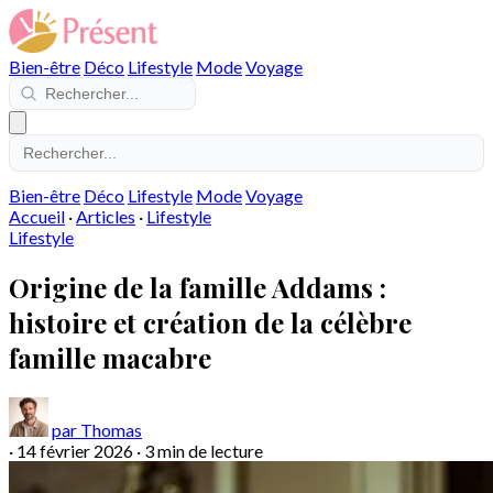
Bien-être
Déco
Lifestyle
Mode
Voyage
Bien-être
Déco
Lifestyle
Mode
Voyage
Accueil
·
Articles
·
Lifestyle
Lifestyle
Origine de la famille Addams :
histoire et création de la célèbre
famille macabre
par Thomas
·
14 février 2026
·
3 min de lecture