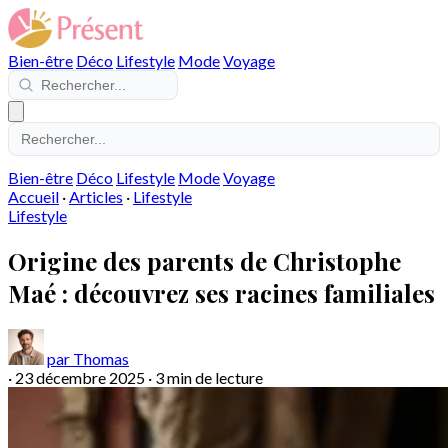
Bien-être
Déco
Lifestyle
Mode
Voyage
Bien-être
Déco
Lifestyle
Mode
Voyage
Accueil
·
Articles
·
Lifestyle
Lifestyle
Origine des parents de Christophe
Maé : découvrez ses racines familiales
par Thomas
·
23 décembre 2025
·
3 min de lecture