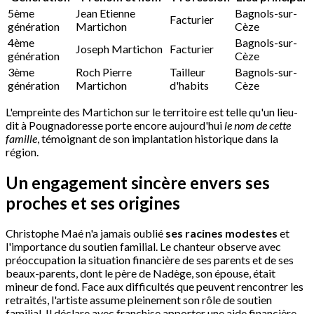
5ème
Jean Etienne
Bagnols-sur-
Facturier
génération
Martichon
Cèze
4ème
Bagnols-sur-
Joseph Martichon
Facturier
génération
Cèze
3ème
Roch Pierre
Tailleur
Bagnols-sur-
génération
Martichon
d'habits
Cèze
L'empreinte des Martichon sur le territoire est telle qu'un lieu-
dit à Pougnadoresse porte encore aujourd'hui
le nom de cette
famille
, témoignant de son implantation historique dans la
région.
Un engagement sincère envers ses
proches et ses origines
Christophe Maé n'a jamais oublié
ses racines modestes
et
l'importance du soutien familial. Le chanteur observe avec
préoccupation la situation financière de ses parents et de ses
beaux-parents, dont le père de Nadège, son épouse, était
mineur de fond. Face aux difficultés que peuvent rencontrer les
retraités, l'artiste assume pleinement son rôle de soutien
familial. Il déclare avec franchise apporter une aide financière