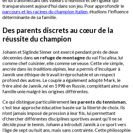
en lui transmettant des valeurs d'humilité et de rigueur qui
transparaissent aujourd'hui dans son jeu. Pour approfondir le
parcours et les racines du champion italien
, étudions l'influence
déterminante de sa famille.
Des parents discrets au cœur de la
réussite du champion
Johann et Siglinde Sinner ont exercé pendant près de deux
décennies dans
un refuge de montagne
du val Fiscalina, lui
comme chef cuisinier, elle comme serveuse. Cette vie simple,
ancrée dans
les traditions alpines
, leur a permis d'inculquer à
Jannik une éthique de travail irréprochable et un respect
profond des autres. Le couple a également adopté Mark, le
frère aîné de Jannik, né en 1998 en Russie, complétant ainsi une
famille unie malgré les origines différentes.
Ce qui distingue particulièrement
les parents du tennisman
,
c'est leur approche éducative basée sur la liberté de choix. Ils
n'ont jamais imposé de pression à leur fils, lui permettant
d'chercher différentes disciplines sportives avant qu'il ne se
décide pour le tennis. Johann a introduit Jannik à ce sport vers
l'âge de sept ou huit ans, mais sans contrainte. Cette philosophie