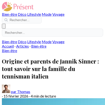
Bien-être
Déco
Lifestyle
Mode
Voyage
Bien-être
Déco
Lifestyle
Mode
Voyage
Accueil
·
Articles
·
Bien-être
Bien-être
Origine et parents de Jannik Sinner :
tout savoir sur la famille du
tennisman italien
par Thomas
·
15 février 2026
·
4 min de lecture