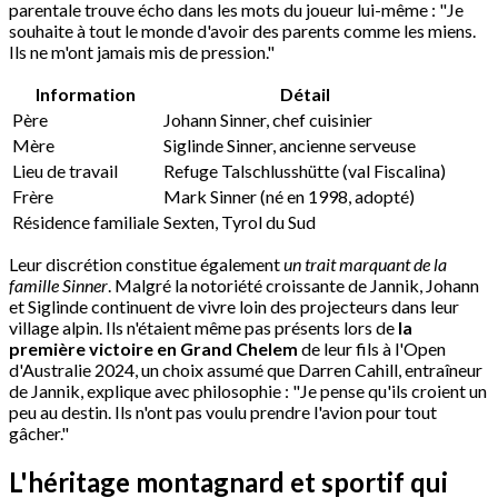
parentale trouve écho dans les mots du joueur lui-même : "Je
souhaite à tout le monde d'avoir des parents comme les miens.
Ils ne m'ont jamais mis de pression."
Information
Détail
Père
Johann Sinner, chef cuisinier
Mère
Siglinde Sinner, ancienne serveuse
Lieu de travail
Refuge Talschlusshütte (val Fiscalina)
Frère
Mark Sinner (né en 1998, adopté)
Résidence familiale
Sexten, Tyrol du Sud
Leur discrétion constitue également
un trait marquant de la
famille Sinner
. Malgré la notoriété croissante de Jannik, Johann
et Siglinde continuent de vivre loin des projecteurs dans leur
village alpin. Ils n'étaient même pas présents lors de
la
première victoire en Grand Chelem
de leur fils à l'Open
d'Australie 2024, un choix assumé que Darren Cahill, entraîneur
de Jannik, explique avec philosophie : "Je pense qu'ils croient un
peu au destin. Ils n'ont pas voulu prendre l'avion pour tout
gâcher."
L'héritage montagnard et sportif qui