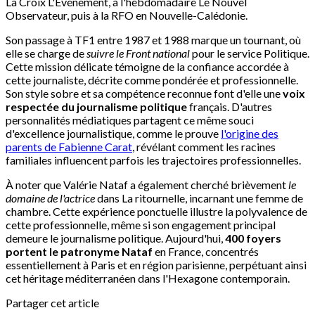
La Croix L'Événement, à l'hebdomadaire Le Nouvel
Observateur, puis à la RFO en Nouvelle-Calédonie.
Son passage à TF1 entre 1987 et 1988 marque un tournant, où
elle se charge de
suivre le Front national
pour le service Politique.
Cette mission délicate témoigne de la confiance accordée à
cette journaliste, décrite comme pondérée et professionnelle.
Son style sobre et sa compétence reconnue font d'elle une
voix
respectée du journalisme politique
français. D'autres
personnalités médiatiques partagent ce même souci
d'excellence journalistique, comme le prouve
l'origine des
parents de Fabienne Carat
, révélant comment les racines
familiales influencent parfois les trajectoires professionnelles.
À noter que Valérie Nataf a également cherché brièvement
le
domaine de l'actrice
dans La ritournelle, incarnant une femme de
chambre. Cette expérience ponctuelle illustre la polyvalence de
cette professionnelle, même si son engagement principal
demeure le journalisme politique. Aujourd'hui,
400 foyers
portent le patronyme Nataf
en France, concentrés
essentiellement à Paris et en région parisienne, perpétuant ainsi
cet héritage méditerranéen dans l'Hexagone contemporain.
Partager cet article