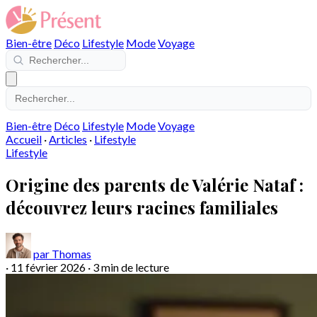
Bien-être
Déco
Lifestyle
Mode
Voyage
Bien-être
Déco
Lifestyle
Mode
Voyage
Accueil
·
Articles
·
Lifestyle
Lifestyle
Origine des parents de Valérie Nataf :
découvrez leurs racines familiales
par Thomas
·
11 février 2026
·
3 min de lecture