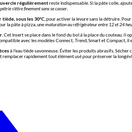
ouvercle régulièrement
reste indispensable. Si la pâte colle, ajout
pétrie s'étire finement sans se casser
.
er
tiède, sous les 30°C
, pour activer la levure sans la détruire. Pour
our la pâte à pizza, une
maturation au réfrigérateur entre 12 et 24 he
r
. Cet insert se place dans le fond du bol à la place du couteau. Il 
Compatible avec les modèles Connect, Trend, Smart et Compact, il e
ièces
à l'eau tiède savonneuse. Éviter les produits abrasifs. Séche
s, et remplacer rapidement tout élément usé pour préserver la longév