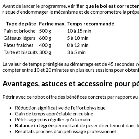
Avant de lancer le programme,
vérifier que le bol est correcte
risque d'endommager le mécanisme et de compromettre la prépa
Type de pâte
Farine max.
Temps recommandé
Pain et brioche
500 g
10 à 15 min
Gâteaux légers
600 g
5 à 10 min
Pâtes fraîches
400 g
8 à 12 min
Tarte et biscuits
300 g
3 à 5 min
La valeur de temps préréglée au démarrage est de 45 secondes,
r
compter entre 10 et 20 minutes en plusieurs sessions pour obten
Avantages, astuces et accessoire pour p
Pétrir avec ce robot offre des bénéfices concrets par rapport au p
Réduction significative de l'effort physique
Gain de temps appréciable en cuisine
Pétrissage plus régulier qu'à la main
Balance intégrée
permettant de peser directement dans l
Résultats proches d'un pétrissage professionnel