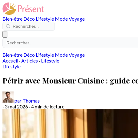
Bien-être
Déco
Lifestyle
Mode
Voyage
Bien-être
Déco
Lifestyle
Mode
Voyage
Accueil
·
Articles
·
Lifestyle
Lifestyle
Pétrir avec Monsieur Cuisine : guide c
par Thomas
·
3 mai 2026
·
4 min de lecture