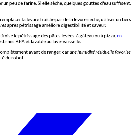
er un peu de farine. Si elle sèche, quelques gouttes d'eau suffisent.
 remplacer la levure fraîche par de la levure sèche, utiliser un tiers
ures
après pétrissage améliore digestibilité et saveur.
optimise le pétrissage des pâtes levées, à gâteau ou à pizza,
en
st sans BPA et lavable au lave-vaisselle.
r complètement avant de ranger, car
une humidité résiduelle favorise
ité du robot.