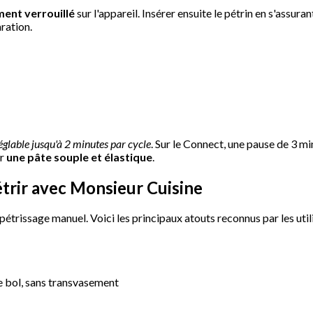
ment verrouillé
sur l'appareil. Insérer ensuite le pétrin en s'assu
ration.
églable jusqu'à 2 minutes par cycle
. Sur le Connect, une pause de 3 m
ir
une pâte souple et élastique
.
étrir avec Monsieur Cuisine
étrissage manuel. Voici les principaux atouts reconnus par les utili
e bol, sans transvasement