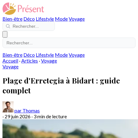
Bien-être
Déco
Lifestyle
Mode
Voyage
Bien-être
Déco
Lifestyle
Mode
Voyage
Accueil
·
Articles
·
Voyage
Voyage
Plage d'Erretegia à Bidart : guide
complet
par Thomas
·
29 juin 2026
·
3 min de lecture