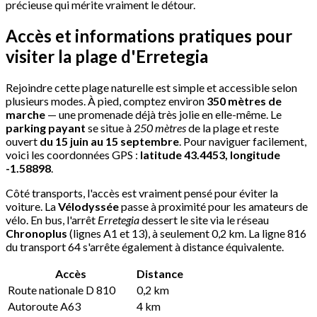
précieuse qui mérite vraiment le détour.
Accès et informations pratiques pour
visiter la plage d'Erretegia
Rejoindre cette plage naturelle est simple et accessible selon
plusieurs modes. À pied, comptez environ
350 mètres de
marche
— une promenade déjà très jolie en elle-même. Le
parking payant
se situe à
250 mètres
de la plage et reste
ouvert
du 15 juin au 15 septembre
. Pour naviguer facilement,
voici les coordonnées GPS :
latitude 43.4453, longitude
-1.58898
.
Côté transports, l'accès est vraiment pensé pour éviter la
voiture. La
Vélodyssée
passe à proximité pour les amateurs de
vélo. En bus, l'arrêt
Erretegia
dessert le site via le réseau
Chronoplus
(lignes A1 et 13), à seulement 0,2 km. La ligne 816
du transport 64 s'arrête également à distance équivalente.
Accès
Distance
Route nationale D 810
0,2 km
Autoroute A63
4 km