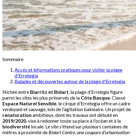
Sommaire
Accès et informations pratiques pour visiter la plage
d'Erretegia
Balades et découvertes autour de la plage d'Erretegia
Nichée entre
Biarritz et Bidart
, la plage d'
Erretegia
figure
parmi les sites les plus préservés de la
Côte Basque
. Classé
Espace Naturel Sensible
, le cirque d'Erretegia offre un cadre
verdoyant
et sauvage, loin de l'agitation balnéaire. Un projet de
renaturation
ambitieux, dont les travaux ont débuté en
2019/2020
, vise à redonner toute sa place à l'océan et à la
biodiversité
locale. Le site s'étend sur plusieurs centaines de
mètres à proximité de
Bidart Centre
, une
coupure d'urbanisation