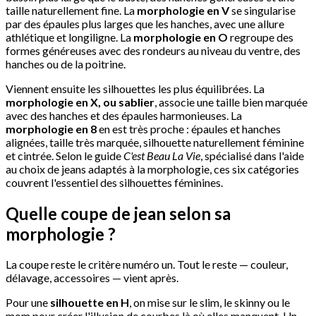
taille naturellement fine. La
morphologie en V
se singularise
par des épaules plus larges que les hanches, avec une allure
athlétique et longiligne. La
morphologie en O
regroupe des
formes généreuses avec des rondeurs au niveau du ventre, des
hanches ou de la poitrine.
Viennent ensuite les silhouettes les plus équilibrées. La
morphologie en X, ou sablier
, associe une taille bien marquée
avec des hanches et des épaules harmonieuses. La
morphologie en 8
en est très proche : épaules et hanches
alignées, taille très marquée, silhouette naturellement féminine
et cintrée. Selon le guide
C'est Beau La Vie
, spécialisé dans l'aide
au choix de jeans adaptés à la morphologie, ces six catégories
couvrent l'essentiel des silhouettes féminines.
Quelle coupe de jean selon sa
morphologie ?
La coupe reste le critère numéro un. Tout le reste — couleur,
délavage, accessoires — vient après.
Pour une
silhouette en H
, on mise sur le slim, le skinny ou le
mom pour créer l'illusion de courbes là où elles manquent. Un