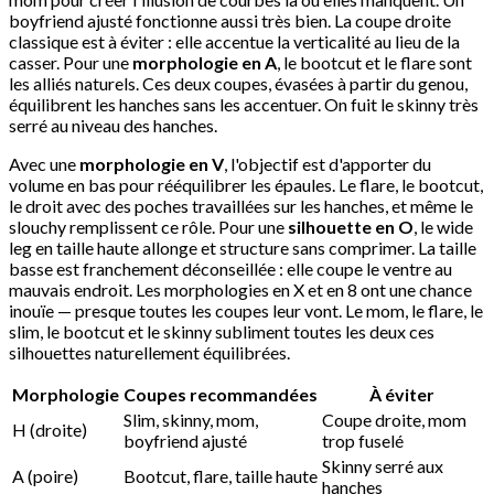
boyfriend ajusté fonctionne aussi très bien. La coupe droite
classique est à éviter : elle accentue la verticalité au lieu de la
casser. Pour une
morphologie en A
, le bootcut et le flare sont
les alliés naturels. Ces deux coupes, évasées à partir du genou,
équilibrent les hanches sans les accentuer. On fuit le skinny très
serré au niveau des hanches.
Avec une
morphologie en V
, l'objectif est d'apporter du
volume en bas pour rééquilibrer les épaules. Le flare, le bootcut,
le droit avec des poches travaillées sur les hanches, et même le
slouchy remplissent ce rôle. Pour une
silhouette en O
, le wide
leg en taille haute allonge et structure sans comprimer. La taille
basse est franchement déconseillée : elle coupe le ventre au
mauvais endroit. Les morphologies en X et en 8 ont une chance
inouïe — presque toutes les coupes leur vont. Le mom, le flare, le
slim, le bootcut et le skinny subliment toutes les deux ces
silhouettes naturellement équilibrées.
Morphologie
Coupes recommandées
À éviter
Slim, skinny, mom,
Coupe droite, mom
H (droite)
boyfriend ajusté
trop fuselé
Skinny serré aux
A (poire)
Bootcut, flare, taille haute
hanches