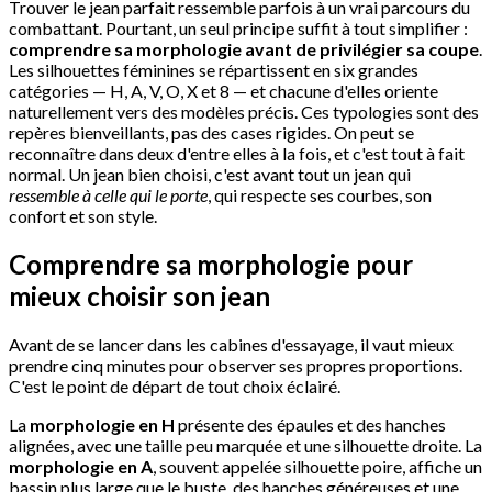
Trouver le jean parfait ressemble parfois à un vrai parcours du
combattant. Pourtant, un seul principe suffit à tout simplifier :
comprendre sa morphologie avant de privilégier sa coupe
.
Les silhouettes féminines se répartissent en six grandes
catégories — H, A, V, O, X et 8 — et chacune d'elles oriente
naturellement vers des modèles précis. Ces typologies sont des
repères bienveillants, pas des cases rigides. On peut se
reconnaître dans deux d'entre elles à la fois, et c'est tout à fait
normal. Un jean bien choisi, c'est avant tout un jean qui
ressemble à celle qui le porte
, qui respecte ses courbes, son
confort et son style.
Comprendre sa morphologie pour
mieux choisir son jean
Avant de se lancer dans les cabines d'essayage, il vaut mieux
prendre cinq minutes pour observer ses propres proportions.
C'est le point de départ de tout choix éclairé.
La
morphologie en H
présente des épaules et des hanches
alignées, avec une taille peu marquée et une silhouette droite. La
morphologie en A
, souvent appelée silhouette poire, affiche un
bassin plus large que le buste, des hanches généreuses et une