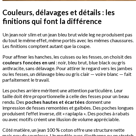
Couleurs, délavages et détails : les
finitions qui font la différence
Un jean noir slim et un jean bleu brut wide leg ne produisent pas
du tout le même effet, même portés avec les mêmes chaussures.
Les finitions comptent autant que la coupe.
Pour affiner les hanches, les cuisses ou les fesses, on choisit des
couleurs foncées en uni
: noir, bleu brut, blue black ou gris
anthracite, sans délavage. Pour attirer le regard vers les jambes
ou les fesses, un délavage bleu ou gris clair — voire blanc — fait
parfaitement le travail.
Les poches arrière méritent une attention particulière. Leur
taille doit être proportionnelle à celle des fesses pour un beau
rendu. Des
poches hautes et écartées
donnent une
impression de fesses remontées et galbées. Des poches longues
produisent l'effet inverse, dit « raplapla ». Des poches à rabats
ou avec motifs créent une illusion de volume appréciable.
Côté matière, un jean 100 % coton offre une structure nette
mais peu de souplesse. Un modèle avec élasthanne ou en stretch