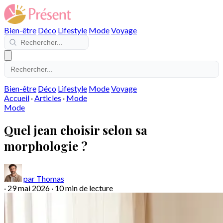
Bien-être
Déco
Lifestyle
Mode
Voyage
Bien-être
Déco
Lifestyle
Mode
Voyage
Accueil
·
Articles
·
Mode
Mode
Quel jean choisir selon sa
morphologie ?
par Thomas
·
29 mai 2026
·
10 min de lecture