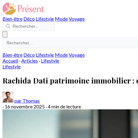
Bien-être
Déco
Lifestyle
Mode
Voyage
Bien-être
Déco
Lifestyle
Mode
Voyage
Accueil
·
Articles
·
Lifestyle
Lifestyle
Rachida Dati patrimoine immobilier : d
par Thomas
·
16 novembre 2025
·
4 min de lecture