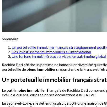
Sommaire
Un portefeuille immobilier français stratégiquement posit
Des investissements immobiliers à l'international
Une fortune immobilière au service d'un patrimoine global
Rachida Dati affiche un patrimoine immobilier diversifié qui reflè
portefeuille de
biens immobiliers
réparti entre la France et l'ét
Un portefeuille immobilier français str
Le
patrimoine immobilier français
de Rachida Dati comprend pl
évalué à 238 650 euros selon ses déclarations à la HATVP.
En Saône-et-Loire, elle détient l'usufruit à 50% d'une maison de