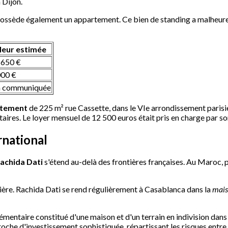
 Dijon.
 possède également un appartement. Ce bien de standing a malheu
leur estimée
 650 €
000 €
 communiquée
rtement
de 225 m² rue Cassette, dans le VIe arrondissement parisi
aires. Le loyer mensuel de 12 500 euros était pris en charge par 
rnational
achida Dati
s'étend au-delà des frontières françaises. Au Maroc, p
ière. Rachida Dati se rend régulièrement à Casablanca dans la
mais
mentaire constitué d'une maison et d'un terrain en indivision dans
che d'investissement sophistiquée, répartissant les risques entre