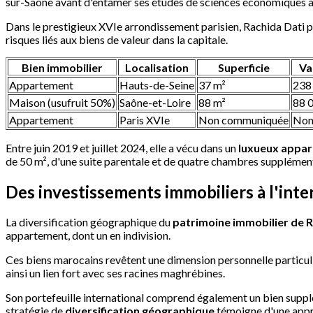
sur-Saône avant d'entamer ses études de sciences économiques à
Dans le prestigieux XVIe arrondissement parisien, Rachida Dati
risques liés aux biens de valeur dans la capitale.
Bien immobilier
Localisation
Superficie
Va
Appartement
Hauts-de-Seine
37 m²
238
Maison (usufruit 50%)
Saône-et-Loire
88 m²
88 
Appartement
Paris XVIe
Non communiquée
Non
Entre juin 2019 et juillet 2024, elle a vécu dans un
luxueux appa
de 50 m², d'une suite parentale et de quatre chambres supplément
Des investissements immobiliers à l'inte
La diversification géographique du
patrimoine immobilier de R
appartement, dont un en indivision.
Ces biens marocains revêtent une dimension personnelle particul
ainsi un lien fort avec ses racines maghrébines.
Son portefeuille international comprend également un bien supplé
stratégie de
diversification géographique
témoigne d'une appro