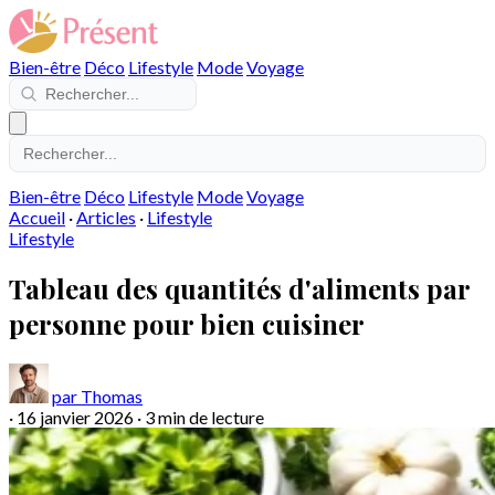
Bien-être
Déco
Lifestyle
Mode
Voyage
Bien-être
Déco
Lifestyle
Mode
Voyage
Accueil
·
Articles
·
Lifestyle
Lifestyle
Tableau des quantités d'aliments par
personne pour bien cuisiner
par Thomas
·
16 janvier 2026
·
3 min de lecture