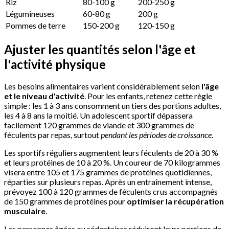
Riz
80-100 g
200-250 g
Légumineuses
60-80 g
200 g
Pommes de terre
150-200 g
120-150 g
Ajuster les quantités selon l'âge et
l'activité physique
Les besoins alimentaires varient considérablement selon
l'âge
et le niveau d'activité
. Pour les enfants, retenez cette règle
simple : les 1 à 3 ans consomment un tiers des portions adultes,
les 4 à 8 ans la moitié. Un adolescent sportif dépassera
facilement 120 grammes de viande et 300 grammes de
féculents par repas, surtout
pendant les périodes de croissance
.
Les sportifs réguliers augmentent leurs féculents de 20 à 30 %
et leurs protéines de 10 à 20 %. Un coureur de 70 kilogrammes
visera entre 105 et 175 grammes de protéines quotidiennes,
réparties sur plusieurs repas. Après un entraînement intense,
prévoyez 100 à 120 grammes de féculents crus accompagnés
de 150 grammes de protéines pour
optimiser la récupération
musculaire
.
Les personnes âgées ou sédentaires réduiront leurs portions de