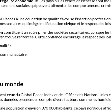
 l'égalité économique
. Les pays où les écarts de richesse sont m
es tensions sociales qui peuvent alimenter les comportements crimin
. L'accès à une éducation de qualité favorise l'insertion professionn
mmes scolaires qui intègrent l'éducation civique et le respect des lo
on
constituent un autre pilier des sociétés sécuritaires. Lorsque les
e s'en trouve renforcée. Cette confiance encourage le respect des l
alité :
e communautaire
 au monde
ment ceux du Global Peace Index et de l'Office des Nations Unies co
Ces données prennent en compte divers facteurs comme les homicides,
c une population d'environ 370 000 habitants, ce pays nordique aff