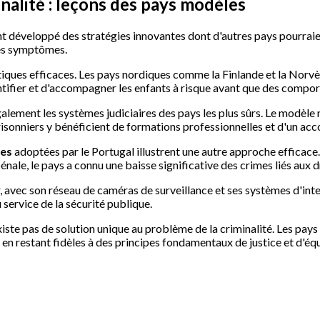
inalité : leçons des pays modèles
t développé des stratégies innovantes dont d'autres pays pourraie
ses symptômes.
tiques efficaces. Les pays nordiques comme la Finlande et la Norv
entifier et d'accompagner les enfants à risque avant que des comp
alement les systèmes judiciaires des pays les plus sûrs. Le modèle n
prisonniers y bénéficient de formations professionnelles et d'un
ues
adoptées par le Portugal illustrent une autre approche efficace.
pénale, le pays a connu une baisse significative des crimes liés aux 
avec son réseau de caméras de surveillance et ses systèmes d'intell
 service de la sécurité publique.
iste pas de solution unique au problème de la criminalité. Les pays
 en restant fidèles à des principes fondamentaux de justice et d'équ