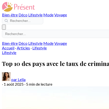
Bien-être
Déco
Lifestyle
Mode
Voyage
Bien-être
Déco
Lifestyle
Mode
Voyage
Accueil
·
Articles
·
Lifestyle
Lifestyle
Top 10 des pays avec le taux de criminal
par Leïla
·
1 août 2025
·
5 min de lecture