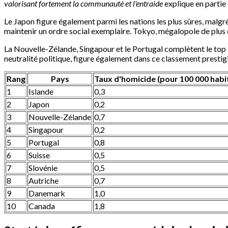
valorisant fortement la communauté et l'entraide
explique en partie 
Le Japon figure également parmi les nations les plus sûres, malgré
maintenir un ordre social exemplaire. Tokyo, mégalopole de plus d
La Nouvelle-Zélande, Singapour et le Portugal complètent le top 5,
neutralité politique, figure également dans ce classement prestig
Rang
Pays
Taux d'homicide (pour 100 000 habi
1
Islande
0,3
2
Japon
0,2
3
Nouvelle-Zélande
0,7
4
Singapour
0,2
5
Portugal
0,8
6
Suisse
0,5
7
Slovénie
0,5
8
Autriche
0,7
9
Danemark
1,0
10
Canada
1,8