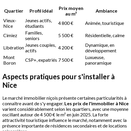
Prix moyen
Quartier
Profil idéal
Ambiance
au m²
Vieux-
Jeunes actifs,
4 800 €
Animée, touristique
Nice
étudiants
Familles,
Cimiez
5 500 €
Résidentielle, calme
seniors
Jeunes couples,
Dynamique, en
Libération
4 200 €
actifs
développement
Mont
Luxueuse,
CSP+, expatriés
7 500 €
Boron
panoramique
Aspects pratiques pour s'installer à
Nice
Le marché immobilier niçois présente certaines particularités à
connaître avant de s'y engager.
Les prix de l'immobilier à Nice
varient considérablement selon les quartiers, avec une moyenne
oscillant autour de 4 500 € le m² en juin 2025. La forte
attractivité touristique influence le marché, notamment avec la
présence importante de résidences secondaires et de locations