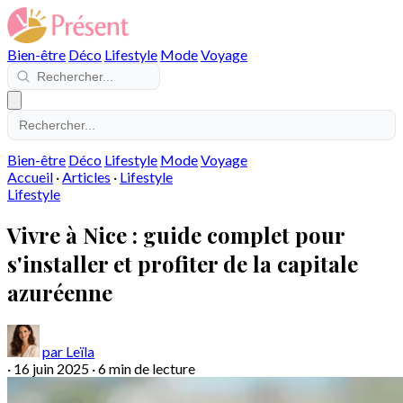
Bien-être
Déco
Lifestyle
Mode
Voyage
Bien-être
Déco
Lifestyle
Mode
Voyage
Accueil
·
Articles
·
Lifestyle
Lifestyle
Vivre à Nice : guide complet pour
s'installer et profiter de la capitale
azuréenne
par Leïla
·
16 juin 2025
·
6 min de lecture