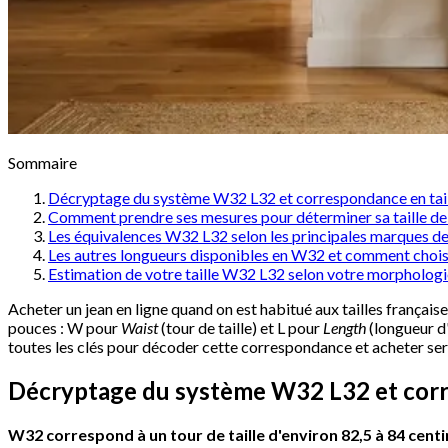
Sommaire
Décryptage du système W32 L32 et correspondance en tail
Comment prendre ses mesures pour déterminer sa taille de
Les équivalences W32 L32 selon les principales marques d
Les autres longueurs disponibles en W32 et comment chois
Estimation de votre taille W32 L32 selon votre morphologi
Acheter un jean en ligne quand on est habitué aux tailles français
pouces : W pour
Waist
(tour de taille) et L pour
Length
(longueur d
toutes les clés pour décoder cette correspondance et acheter se
Décryptage du système W32 L32 et corre
W32 correspond à un tour de taille d'environ 82,5 à 84 cent