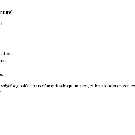
inture)
 L
ration
ant
es
traight leg
tolère plus d'amplitude qu'un slim, et les standards varien
.