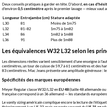
Deux conseils pratiques à garder en tête. D'abord,
en cas d'hési
d'environ
0,5 centimètre
après le premier lavage — mieux vaut a
Longueur
Entrejambe (cm)
Stature adaptée
L30
81
Moins de 1m75
L32
81–82
1m75 à 1m82
L34
86
1m82 à 1m88
L36
91
Plus de 1m88
Les équivalences W32 L32 selon les pri
Les dimensions réelles varient sensiblement d'une enseigne à l'
centimètres, un tour de cuisse de 59,7 à 61 centimètres et des h
83 centimètres. Mac Jeans présente une amplitude généreuse : le 
Spécificités des marques européennes
Meyer Regular classe W32/L32 en
EU 48
(taille 48 allemande ou 
française correspond à un 36 allemand — les standards européens
Le
vanity sizing
américain complique encore la lecture de l'étiquett
théoriquement à un US 33, mais on porte souvent du
US 31 en ré