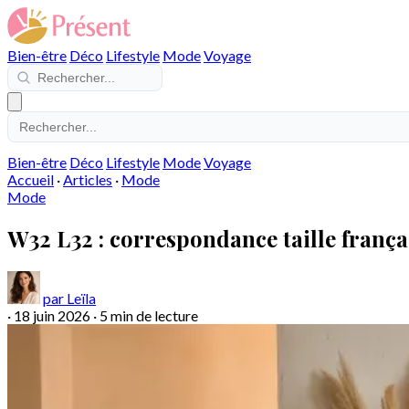
Bien-être
Déco
Lifestyle
Mode
Voyage
Bien-être
Déco
Lifestyle
Mode
Voyage
Accueil
·
Articles
·
Mode
Mode
W32 L32 : correspondance taille fran
par Leïla
·
18 juin 2026
·
5 min de lecture