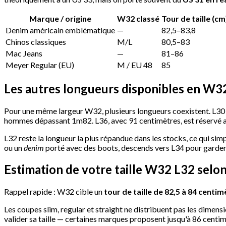
Marque / origine
W32 classé
Tour de taille (cm
Denim américain emblématique
—
82,5–83,8
Chinos classiques
M/L
80,5–83
Mac Jeans
—
81–86
Meyer Regular (EU)
M / EU 48
85
Les autres longueurs disponibles en W3
Pour une même largeur W32, plusieurs longueurs coexistent. L30 
hommes dépassant 1m82. L36, avec 91 centimètres, est réservé a
L32 reste la longueur la plus répandue dans les stocks, ce qui simp
ou un
denim
porté avec des boots, descends vers L34 pour garder
Estimation de votre taille W32 L32 selo
Rappel rapide : W32 cible un
tour de taille de 82,5 à 84 centi
Les coupes slim, regular et straight ne distribuent pas les dimen
valider sa taille — certaines marques proposent jusqu'à 86 centi