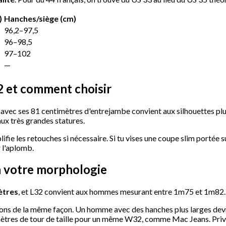
)
Hanches/siège (cm)
96,2–97,5
96–98,5
97–102
—
2 et comment choisir
avec ses 81 centimètres d'entrejambe convient aux silhouettes plus
ux très grandes statures.
lifie les retouches si nécessaire. Si tu vises une coupe slim portée 
 l'aplomb.
n votre morphologie
mètres
, et L32 convient aux hommes mesurant entre 1m75 et 1m82. 
sions de la même façon. Un homme avec des hanches plus larges devr
mètres de tour de taille pour un même W32, comme Mac Jeans. Privi