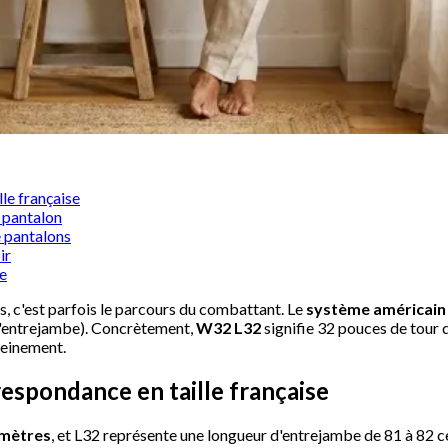
le française
 pantalon
e pantalons
ir
e
es, c'est parfois le parcours du combattant. Le
système américain 
'entrejambe). Concrètement,
W32 L32
signifie 32 pouces de tour d
reinement.
spondance en taille française
imètres
, et L32 représente une longueur d'entrejambe de 81 à 82 c