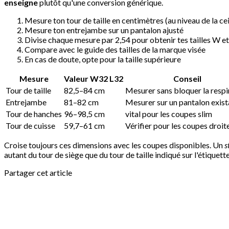
enseigne
plutôt qu'une conversion générique.
Mesure ton tour de taille en centimètres (au niveau de la ce
Mesure ton entrejambe sur un pantalon ajusté
Divise chaque mesure par 2,54 pour obtenir tes tailles W et
Compare avec le guide des tailles de la marque visée
En cas de doute, opte pour la taille supérieure
Mesure
Valeur W32 L32
Conseil
Tour de taille
82,5–84 cm
Mesurer sans bloquer la respi
Entrejambe
81–82 cm
Mesurer sur un pantalon exist
Tour de hanches
96–98,5 cm
vital pour les coupes slim
Tour de cuisse
59,7–61 cm
Vérifier pour les coupes droit
Croise toujours ces dimensions avec les coupes disponibles. Un
s
autant du tour de siège que du tour de taille indiqué sur l'étiquette
Partager cet article