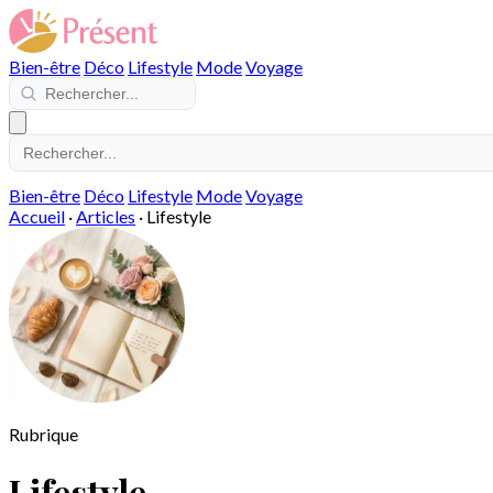
Bien-être
Déco
Lifestyle
Mode
Voyage
Bien-être
Déco
Lifestyle
Mode
Voyage
Accueil
·
Articles
·
Lifestyle
Rubrique
Lifestyle