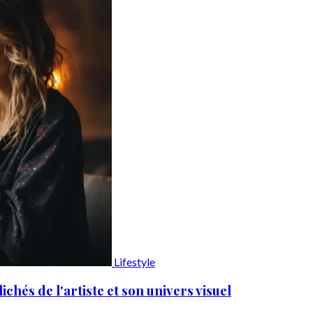
Lifestyle
chés de l'artiste et son univers visuel