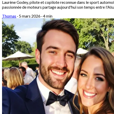
Laurène Godey, pilote et copilote reconnue dans le sport automobi
passionnée de moteurs partage aujourd'hui son temps entre l'Alsace,
Thomas
·
5 mars 2026
·
4 min