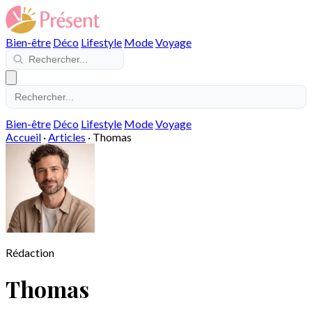
Bien-être
Déco
Lifestyle
Mode
Voyage
Bien-être
Déco
Lifestyle
Mode
Voyage
Accueil
·
Articles
·
Thomas
Rédaction
Thomas