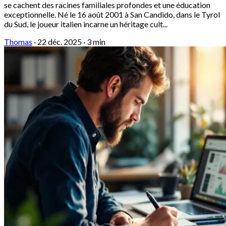
se cachent des racines familiales profondes et une éducation
exceptionnelle. Né le 16 août 2001 à San Candido, dans le Tyrol
du Sud, le joueur italien incarne un héritage cult...
Thomas
·
22 déc. 2025
·
3 min