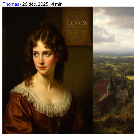
Thomas
·
26 déc. 2025
·
4 min