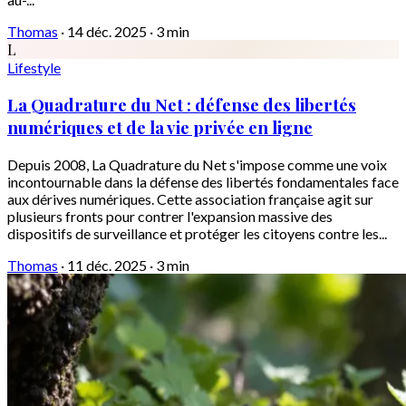
Thomas
·
14 déc. 2025
·
3 min
L
Lifestyle
La Quadrature du Net : défense des libertés
numériques et de la vie privée en ligne
Depuis 2008, La Quadrature du Net s'impose comme une voix
incontournable dans la défense des libertés fondamentales face
aux dérives numériques. Cette association française agit sur
plusieurs fronts pour contrer l'expansion massive des
dispositifs de surveillance et protéger les citoyens contre les...
Thomas
·
11 déc. 2025
·
3 min