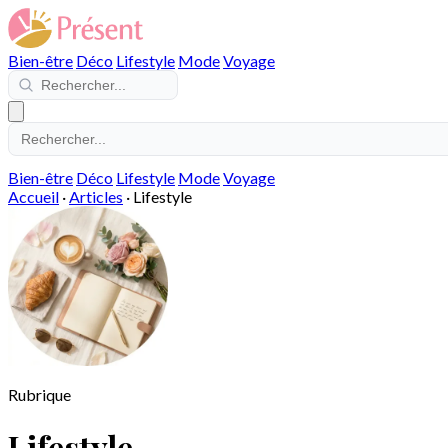
Bien-être
Déco
Lifestyle
Mode
Voyage
Bien-être
Déco
Lifestyle
Mode
Voyage
Accueil
·
Articles
·
Lifestyle
Rubrique
Lifestyle