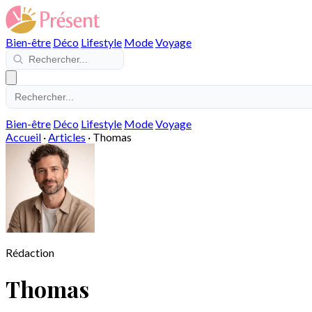
Bien-être
Déco
Lifestyle
Mode
Voyage
Bien-être
Déco
Lifestyle
Mode
Voyage
Accueil
·
Articles
·
Thomas
Rédaction
Thomas