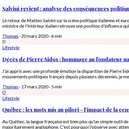
Salvini revient : analyse des conséquences politi
Le retour de Matteo Salvini sur la scène politique italienne et eu
ministre de l'Intérieur italien retrouve une position d'influence qui
Thomas
·
20 mars 2020
·
6 min
D
Lifestyle
Décès de Pierre Sidos : hommage au fondateur nat
J'ai appris avec une profonde émotion la disparition de Pierre Sid
mouvements politiques français depuis plusieurs décennies, je me
Thomas
·
17 mars 2020
·
5 min
Q
Lifestyle
Québec : les mots mis au pilori - l'impact de la c
Au Québec, la langue française est bien plus qu'un simple outil d
majoritairement anglophone. C'est pourquoi j'observe avec attenti