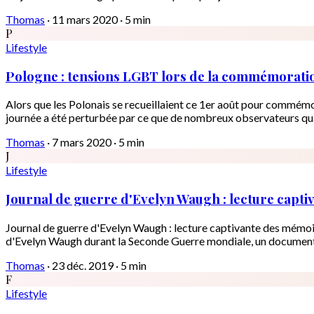
Thomas
·
11 mars 2020
·
5 min
P
Lifestyle
Pologne : tensions LGBT lors de la commémoration
Alors que les Polonais se recueillaient ce 1er août pour commémor
journée a été perturbée par ce que de nombreux observateurs qual
Thomas
·
7 mars 2020
·
5 min
J
Lifestyle
Journal de guerre d'Evelyn Waugh : lecture capti
Journal de guerre d'Evelyn Waugh : lecture captivante des mémoire
d'Evelyn Waugh durant la Seconde Guerre mondiale, un document hi
Thomas
·
23 déc. 2019
·
5 min
F
Lifestyle