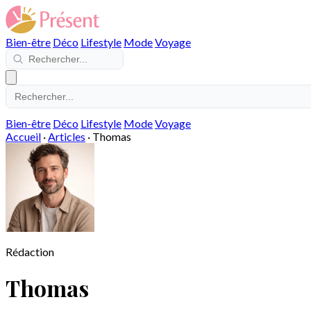
Bien-être
Déco
Lifestyle
Mode
Voyage
Bien-être
Déco
Lifestyle
Mode
Voyage
Accueil
·
Articles
·
Thomas
Rédaction
Thomas